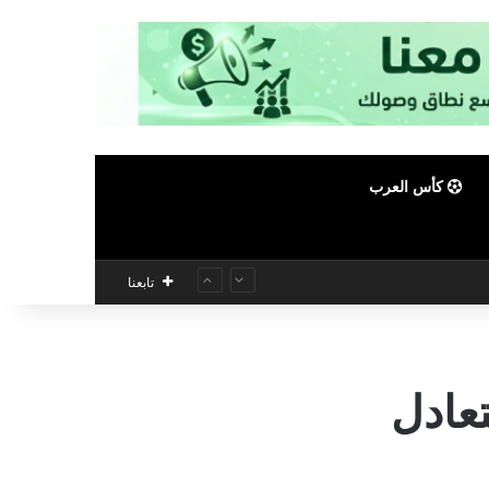
كأس العرب
تابعنا
عادل