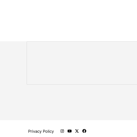
‫X
فيسبوك
‫YouTube
انستقرام
Privacy Policy