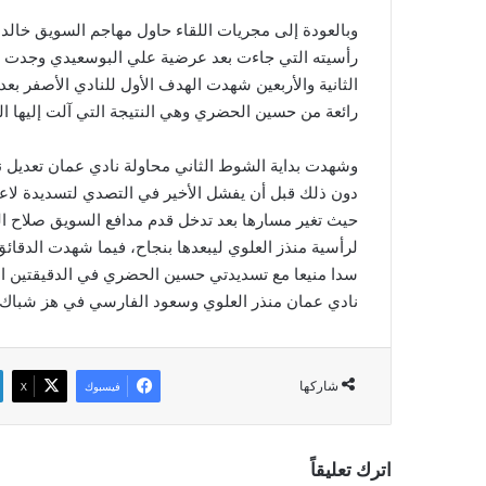
وبالعودة إلى مجريات اللقاء حاول مهاجم السويق خالد ا
رأسيته التي جاءت بعد عرضية علي البوسعيدي وجدت ح
الثانية والأربعين شهدت الهدف الأول للنادي الأصفر بعد
رائعة من حسين الحضري وهي النتيجة التي آلت إليها ال
وشهدت بداية الشوط الثاني محاولة نادي عمان تعديل ن
دون ذلك قبل أن يفشل الأخير في التصدي لتسديدة لاع
حيث تغير مسارها بعد تدخل قدم مدافع السويق صلاح ا
لرأسية منذز العلوي ليبعدها بنجاح، فيما شهدت الدقائ
سدا منيعا مع تسديدتي حسين الحضري في الدقيقتين ال
نادي عمان منذر العلوي وسعود الفارسي في هز شباك نا
شاركها
فيسبوك
‫X
اترك تعليقاً