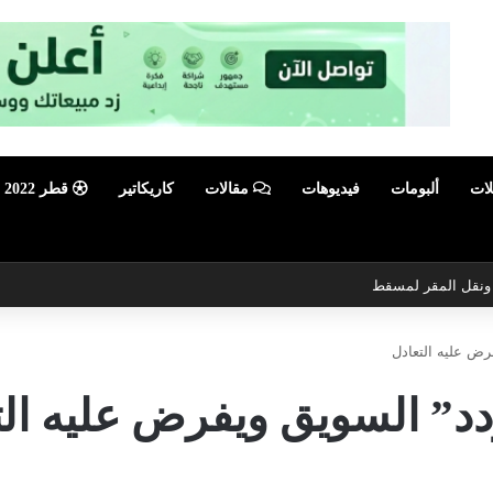
لات
ألبومات
فيديوهات
مقالات
كاريكاتير
قطر 2022
ي ونقل المقر لمسقط
رض عليه التعادل
دد” السويق ويفرض عليه الت