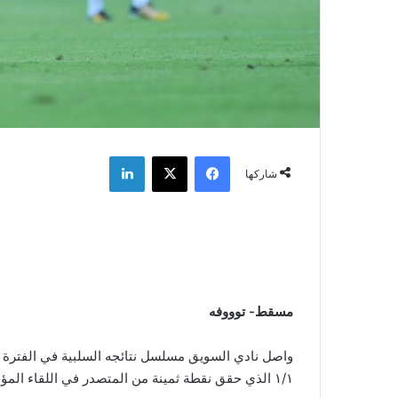
فيسبوك
‫X
لينكدإن
شاركها
مسقط- توووفه
واصل نادي السويق مسلسل نتائجه السلبية في الفترة الأ
١/١ الذي حقق نقطة ثمينة من المتصدر في اللقاء المؤجل من الجولة الخامسة عشرة.