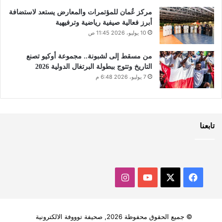
مركز عُمان للمؤتمرات والمعارض يستعد لاستضافة
أبرز فعالية صيفية رياضية وترفيهية
10 يوليو، 2026 11:45 ص
من مسقط إلى لشبونة.. مجموعة أوكيو تصنع
التاريخ وتتوج ببطولة البرتغال الدولية 2026
7 يوليو، 2026 6:48 م
تابعنا
‫X
فيسبوك
‫YouTube
انستقرام
© جميع الحقوق محفوظة 2026, صحيفة توووفة الالكترونية