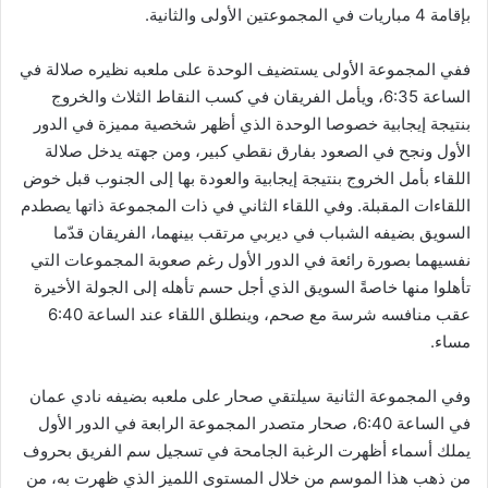
بإقامة 4 مباريات في المجموعتين الأولى والثانية.
ففي المجموعة الأولى يستضيف الوحدة على ملعبه نظيره صلالة في
الساعة 6:35، ويأمل الفريقان في كسب النقاط الثلاث والخروج
بنتيجة إيجابية خصوصا الوحدة الذي أظهر شخصية مميزة في الدور
الأول ونجح في الصعود بفارق نقطي كبير، ومن جهته يدخل صلالة
اللقاء بأمل الخروج بنتيجة إيجابية والعودة بها إلى الجنوب قبل خوض
اللقاءات المقبلة. وفي اللقاء الثاني في ذات المجموعة ذاتها يصطدم
السويق بضيفه الشباب في ديربي مرتقب بينهما، الفريقان قدّما
نفسيهما بصورة رائعة في الدور الأول رغم صعوبة المجموعات التي
تأهلوا منها خاصةً السويق الذي أجل حسم تأهله إلى الجولة الأخيرة
عقب منافسه شرسة مع صحم، وينطلق اللقاء عند الساعة 6:40
مساء.
وفي المجموعة الثانية سيلتقي صحار على ملعبه بضيفه نادي عمان
في الساعة 6:40، صحار متصدر المجموعة الرابعة في الدور الأول
يملك أسماء أظهرت الرغبة الجامحة في تسجيل سم الفريق بحروف
من ذهب هذا الموسم من خلال المستوى اللميز الذي ظهرت به، من