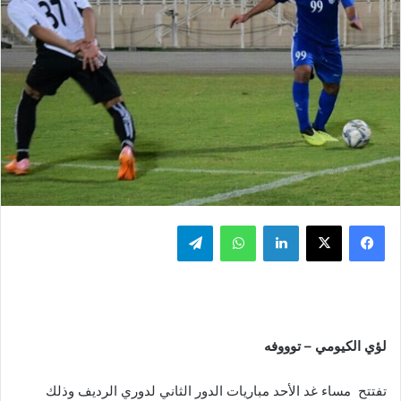
فيسبوك
‫X
لينكدإن
واتساب
تيلقرام
لؤي الكيومي – توووفه
تفتتح مساء غد الأحد مباريات الدور الثاني لدوري الرديف وذلك