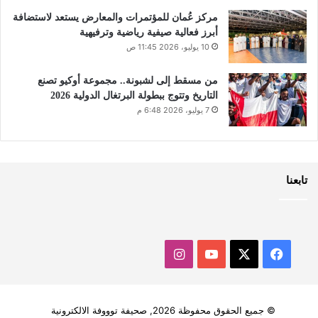
مركز عُمان للمؤتمرات والمعارض يستعد لاستضافة
أبرز فعالية صيفية رياضية وترفيهية
10 يوليو، 2026 11:45 ص
من مسقط إلى لشبونة.. مجموعة أوكيو تصنع
التاريخ وتتوج ببطولة البرتغال الدولية 2026
7 يوليو، 2026 6:48 م
تابعنا
‫X
فيسبوك
‫YouTube
انستقرام
© جميع الحقوق محفوظة 2026, صحيفة توووفة الالكترونية