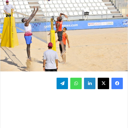
فيسبوك
‫X
لينكدإن
واتساب
تيلقرام