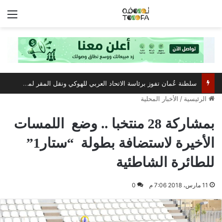
الق
سلطنة عُمان تفوز برئاسة الاتحاد العربي للهوكي ونقل المقر لمسقط
الرئيسية
/
الأخبار المحلية
بمشاركة 28 منتخبا .. وضع اللمسات
الأخيرة لاستضافة بطولة “ستار1”
للطائرة الشاطئية
11 مارس، 2018 7:06 م
0