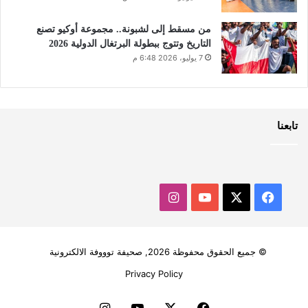
من مسقط إلى لشبونة.. مجموعة أوكيو تصنع
التاريخ وتتوج ببطولة البرتغال الدولية 2026
7 يوليو، 2026 6:48 م
تابعنا
‫X
فيسبوك
‫YouTube
انستقرام
© جميع الحقوق محفوظة 2026, صحيفة توووفة الالكترونية
Privacy Policy
فيسبوك
‫X
‫YouTube
انستقرام