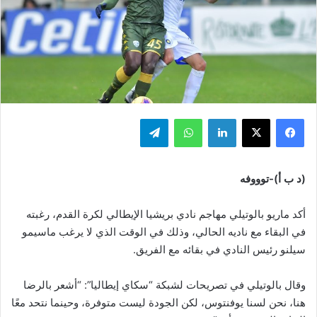
فيسبوك
‫X
لينكدإن
واتساب
تيلقرام
(د ب أ)-توووفه
أكد ماريو بالوتيلي مهاجم نادي بريشيا الإيطالي لكرة القدم، رغبته
في البقاء مع ناديه الحالي، وذلك في الوقت الذي لا يرغب ماسيمو
سيلنو رئيس النادي في بقائه مع الفريق.
وقال بالوتيلي في تصريحات لشبكة “سكاي إيطاليا”: “أشعر بالرضا
هنا، نحن لسنا يوفنتوس، لكن الجودة ليست متوفرة، وحينما نتحد معًا