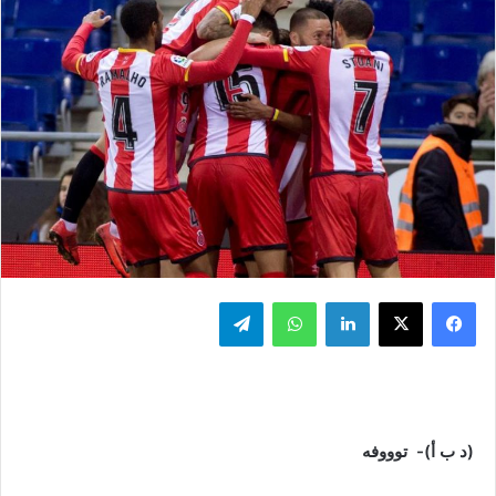
فيسبوك
‫X
لينكدإن
واتساب
تيلقرام
(د ب أ)- توووفه