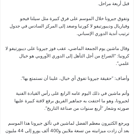
قبل أربعة مراحل.
وتفوق جيرونا خلال الموسم على فرق كبيرة مثل سيلتا فيجو
وفياريال وديبورتيفو لا كورنيا وصعد إلى المركز السادس في جدول
ترتيب أندية الدوري الإسباني.
وقال ماشين يوم الجمعة الماضي، عقب فوز جيرونا على ديبورتيفو لا
كرونيا: “الصراع من أجل التأهل إلى الدوري الأوروبي هو خيال
علمي”.
وأضاف: “حقيقة جيرونا تفوق أي خيال، علينا أن نستمتع بها”.
وأتم ماشين في ذلك اليوم عامه الرابع على رأس القيادة الفنية
لجيرونا، وهو ما احتفت به جماهير الفريق برفع لافتة كبيرة عليها
صورته وشعار “أربع سنوات من صناعة التاريخ”.
ويرجع الكثيرون معظم الفضل لماشين في تألق جيرونا هذا الموسم
بعد أن زادت ميزانيته من تسعة ملايين و400 ألف يورو إلى 44 مليون