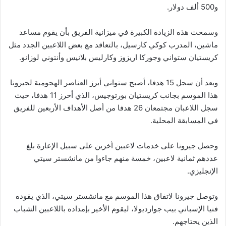
و500 ألف دولار.
وسمحت هذه الزيادة الكبيرة في ميزانية الفريق بأن يقوم مساعد
ماشين، المدرب كوكي كارسيل، بالتعاقد مع بعض اللاعبين الجدد مثل
كريستيان ستواني وجوركا اريزوز وكارليس بلانيس وأنتوني لوزانو.
وبعد أن سجل 15 هدفا، أصبح ستواني أبرز العناصر الهجومية لجيرونا
هذا الموسم بجانب كريستيان بورتوجيس، الذي أحرز 11 هدفا، حيث
سجل اللاعبان مجتمعان 26 هدفا من أصل الأهداف الأربعين للفريق
في المسابقة المحلية.
وحصل جيرونا على خدمات لاعبين أخرين على سبيل الإعارة بلغ
عددهم ثمانية لاعبين، خمسة منهم جاءوا من مانشستر سيتي
الإنجليزي.
وتوصل جيرونا لاتفاق هذا الموسم مع مانشستر سيتي، الذي يقوده
فنيا الإسباني بيب جوارديولا، ليقوم الأخير بإمداده باللاعبين الشباب
الذين يحتاجهم.