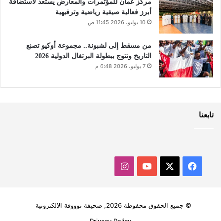
مركز عُمان للمؤتمرات والمعارض يستعد لاستضافة
أبرز فعالية صيفية رياضية وترفيهية
10 يوليو، 2026 11:45 ص
من مسقط إلى لشبونة.. مجموعة أوكيو تصنع
التاريخ وتتوج ببطولة البرتغال الدولية 2026
7 يوليو، 2026 6:48 م
تابعنا
‫X
فيسبوك
‫YouTube
انستقرام
© جميع الحقوق محفوظة 2026, صحيفة توووفة الالكترونية