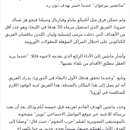
“سانشيز بيزخوان” عندما خسر بهدف دون رد.
ولم تتمكن فرق مثل أتلتيكو بيلباو وفياريال وسيلتا فيجو هز شباك
جيرونا، الفريق الذي استقبل مرماه 36 هدفا في الليجا، وهو عدد أقل
من الأهداف التي دخلت مرمى إشبيلية وإيبار، اللذين ينافسان الفريق
الكتالوني على احتلال المراكز المؤهلة للبطولات الأوروبية.
وأشار ماشين إلى الأداء الرائع الذي يقدمه لاعبوه قائلا: “عندما يريد
العقل تنطلق الأقدام من تلقاء نفسها”.
وتابع: “وعندما تحقق هدفك الأول (البقاء في الدوري)، يدرك الفريق
أنه لم يصل إلى هذا المكان بالصدفة، هذا الفريق لديه الوقود اللازم
للمنافسة في أوروبا”.
وحدد ماشين الهدف القادم لفريقه قبل خمسة أيام وذلك بعد أن بعث
برسالة للاعبيه عبر موقع التواصل الاجتماعي “تويتر” مصحوبة
بالموسيقى التصويرية لفيلم “حرب النجوم”، حيث قال: “وصلنا إلى
الهدف الأول، أهنئكم جميعا، سيبدأ تحدي جديد: مرحبا بالصراع