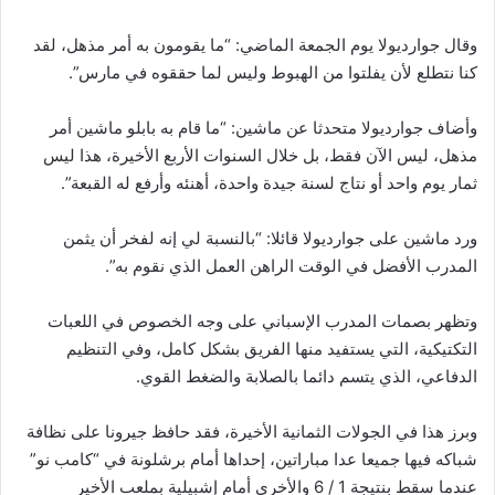
وقال جوارديولا يوم الجمعة الماضي: “ما يقومون به أمر مذهل، لقد
كنا نتطلع لأن يفلتوا من الهبوط وليس لما حققوه في مارس”.
وأضاف جوارديولا متحدثا عن ماشين: “ما قام به بابلو ماشين أمر
مذهل، ليس الآن فقط، بل خلال السنوات الأربع الأخيرة، هذا ليس
ثمار يوم واحد أو نتاج لسنة جيدة واحدة، أهنئه وأرفع له القبعة”.
ورد ماشين على جوارديولا قائلا: “بالنسبة لي إنه لفخر أن يثمن
المدرب الأفضل في الوقت الراهن العمل الذي نقوم به”.
وتظهر بصمات المدرب الإسباني على وجه الخصوص في اللعبات
التكتيكية، التي يستفيد منها الفريق بشكل كامل، وفي التنظيم
الدفاعي، الذي يتسم دائما بالصلابة والضغط القوي.
وبرز هذا في الجولات الثمانية الأخيرة، فقد حافظ جيرونا على نظافة
شباكه فيها جميعا عدا مباراتين، إحداها أمام برشلونة في “كامب نو”
عندما سقط بنتيجة 1 / 6 والأخرى أمام إشبيلية بملعب الأخير