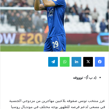
فيسبوك
‫X
لينكدإن
واتساب
تيلقرام
(د ب أ)- توووفه
عزز منتخب تونس صفوفه بلاعبين مهاجرين من مزدوجي الجنسية
في مسعى لدعم فرصه للظهور بوجه مختلف في مونديال روسيا