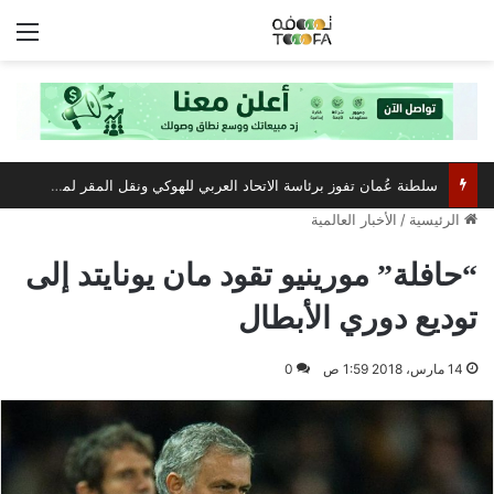
الق
سلطنة عُمان تفوز برئاسة الاتحاد العربي للهوكي ونقل المقر لمسقط
الرئيسية
/
الأخبار العالمية
“حافلة” مورينيو تقود مان يونايتد إلى
توديع دوري الأبطال
14 مارس، 2018 1:59 ص
0