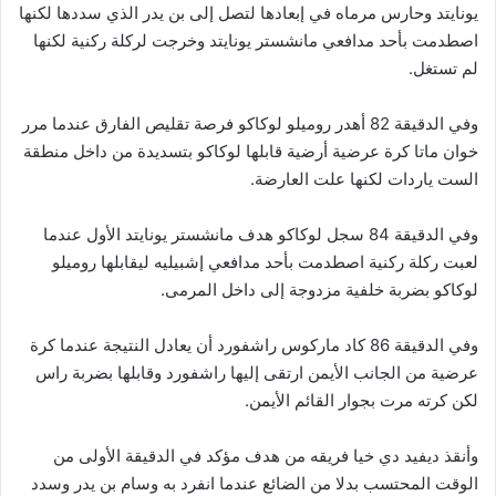
يونايتد وحارس مرماه في إبعادها لتصل إلى بن يدر الذي سددها لكنها
اصطدمت بأحد مدافعي مانشستر يونايتد وخرجت لركلة ركنية لكنها
لم تستغل.
وفي الدقيقة 82 أهدر روميلو لوكاكو فرصة تقليص الفارق عندما مرر
خوان ماتا كرة عرضية أرضية قابلها لوكاكو بتسديدة من داخل منطقة
الست ياردات لكنها علت العارضة.
وفي الدقيقة 84 سجل لوكاكو هدف مانشستر يونايتد الأول عندما
لعبت ركلة ركنية اصطدمت بأحد مدافعي إشبيليه ليقابلها روميلو
لوكاكو بضربة خلفية مزدوجة إلى داخل المرمى.
وفي الدقيقة 86 كاد ماركوس راشفورد أن يعادل النتيجة عندما كرة
عرضية من الجانب الأيمن ارتقى إليها راشفورد وقابلها بضربة راس
لكن كرته مرت بجوار القائم الأيمن.
وأنقذ ديفيد دي خيا فريقه من هدف مؤكد في الدقيقة الأولى من
الوقت المحتسب بدلا من الضائع عندما انفرد به وسام بن يدر وسدد