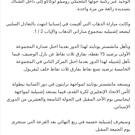
الوحيد عبر ركنية حولها البلجيكي روميلو لوكاكو إلى داخل الشباك
بتسديدة رائعة من مرة واحدة.
وكانت مباراة الذهاب التي أقيمت في إسبانيا انتهت بالتعادل السلبي
ليصعد إشبيليه بمجموع مباراتي الذهاب والإياب 2 / 1.
وتأهل مانشستر يونايتد لهذا الدور بعدما احتل صدارة المجموعة
الأولى برصيد 15 نقطة، بفارق ثلاث نقاط عن بازل الوصيف، فيما
تأهل إشبيله لهذا الدور بعدما احتل المركز الثاني في المجموعة
الخامسة برصيد تسع نقاط بفارق ثلاث نقاط خلف ليفربول.
ويستعد مانشستر يونايتد لمواجهة برايتون في دور الثمانية ببطولة
كأس الاتحاد الإنجليزي لكرة القدم، فيما يستعد إشبيلية لمواجهة
ليجانيس يوم الأحد المقبل في الجولة التاسعة والعشرين من الدوري
الإسباني.
وسيعرف إشبيلية خصمه في ربع النهائي بعد القرعة التي ستجرى
يوم الجمعة المقبل.