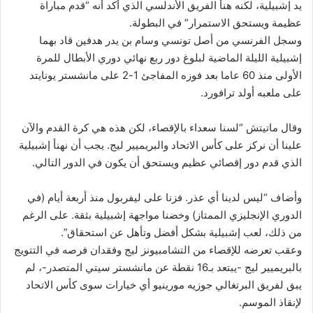
يد إشبيلية، لكنه هنأ الفريق الأندلسي الذي أكد أنه “قدم مباراة
عظيمة ويستحق الاستمرار” في البطولة.
وسجل الفرنسي من أصل تونسي وسام بن يدر هدفين قاد بهما
إشبيلية الليلة الماضية لبلوغ دور ربع نهائي دوري الأبطال للمرة
الأولى منذ 60 عاما بعد فوزه المفاجئ 1-2 على مانشستر يونايتد
على ملعبه أولد ترافورد.
وقال ماتيتش “لسنا سعداء بالإقصاء، لكن هذه هي كرة القدم والآن
علينا أن نركز على كأس الاتحاد والبريميير ليج. يجب أن نهنأ إشبيلية
الذي قدم دور إقصائي عظيم ويستحق أن يكون في الدور التالي.
وأضاف “ليس لدينا أي عذر. فزنا على ليفربول منذ أربعة أيام (في
الدوري الإنجليزي الممتاز) وخضنا مواجهة إشبيلية بثقة. على الرغم
من ذلك، لعب إشبيلية بشكل أفضل وتأهل عن استحقاق”.
وعقب تعرضه للإقصاء من التشامبيونز ليج وفقدان فرصه في التتويج
بالبريميير ليج -يبتعد بـ16 نقطة عن مانشستر سيتي المتصدر-، لم
يبق لفريق البرتغالي جوزيه مورينيو أي خيارات سوى كأس الاتحاد
لإنقاذ الموسم.