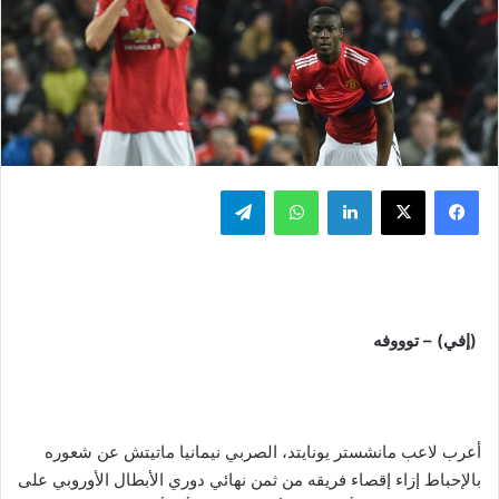
فيسبوك
‫X
لينكدإن
واتساب
تيلقرام
(إفي) – توووفه
أعرب لاعب مانشستر يونايتد، الصربي نيمانيا ماتيتش عن شعوره
بالإحباط إزاء إقصاء فريقه من ثمن نهائي دوري الأبطال الأوروبي على