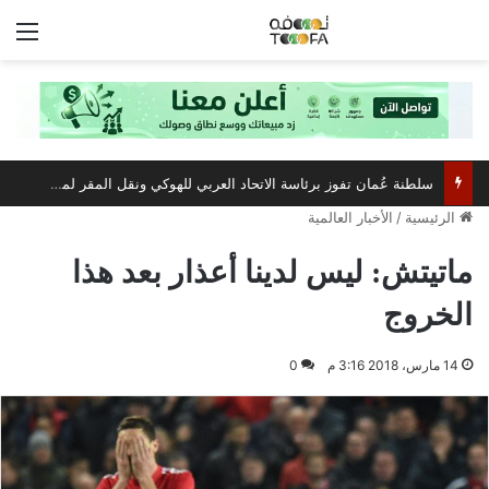
الق
سلطنة عُمان تفوز برئاسة الاتحاد العربي للهوكي ونقل المقر لمسقط
الرئيسية
/
الأخبار العالمية
ماتيتش: ليس لدينا أعذار بعد هذا
الخروج
14 مارس، 2018 3:16 م
0