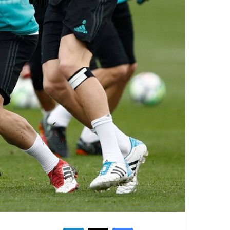
فيسبوك
‫X
لينكدإن