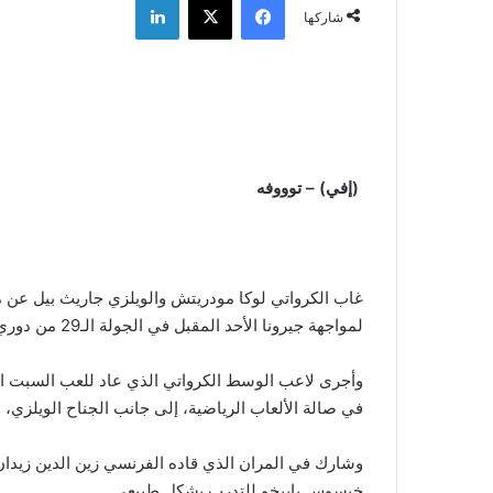
شاركها
(إفي) – توووفه
غاب الكرواتي لوكا مودريتش والويلزي جاريث بيل عن مرا
لمواجهة جيرونا الأحد المقبل في الجولة الـ29 من دوري الدرجة الأولى الإسباني لكرة القدم.
وأجرى لاعب الوسط الكرواتي الذي عاد للعب السبت الم
في صالة الألعاب الرياضية، إلى جانب الجناح الويلزي، 
وشارك في المران الذي قاده الفرنسي زين الدين زيدان 
خيسوس باييخو للتدرب بشكل طبيعي