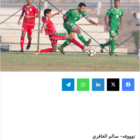
فيسبوك
‫X
لينكدإن
واتساب
تيلقرام
توووفه- سالم الغافري