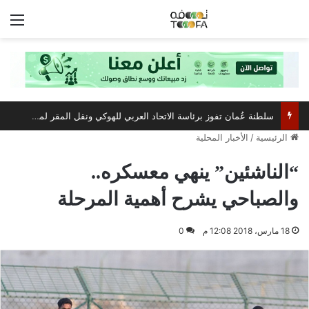
الق
سلطنة عُمان تفوز برئاسة الاتحاد العربي للهوكي ونقل المقر لمسقط
الرئيسية
/
الأخبار المحلية
“الناشئين” ينهي معسكره..
والصباحي يشرح أهمية المرحلة
18 مارس، 2018 12:08 م
0