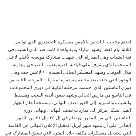
اختتم منتخب الناشئين بالأمس معسكره التحضيري الذي تواصل
لثلاثة أيام فقط وشهد مباراة ودية واحدة كانت ضد نادي السيب في
فئة الشباب وهي المباراة التي شهدت مشاركة موسعه لأغلب لاعبي
المنتخب الذي يشرف على قيادته الفنية يعقوب الصباحي ويعاونه
هلال العوفي، وشهد المعسكر الحالي انضمام ١٠ لاعبين جدد وهي
الوجوه التي جاءت بعد متابعة مستمرة لمباريات المرحلة الثانية من
دوري الناشئين الذي اختتمت مرحلته الثانية في دوري المجموعات
في التاسع من مارس الحالي وشهد صعود أندية السيب ومسقط
والشباب والسويق إلى الدور نصف النهائي، وستتجه أنظار الجهاز
الفني بشكل مركز إلى مباريات نصف النهائي، ونهائي دوري
الناشئين التي من المقرر أن تقام في ال ٢٥ وال ٣١ من الشهر
الحالي على أن يشهد شهر أبريل المقبل الإعلان النهائي عن القائمة
التي ستدخل معسكرات مكثفة خلال الفترة التي تسبق المشاركة في