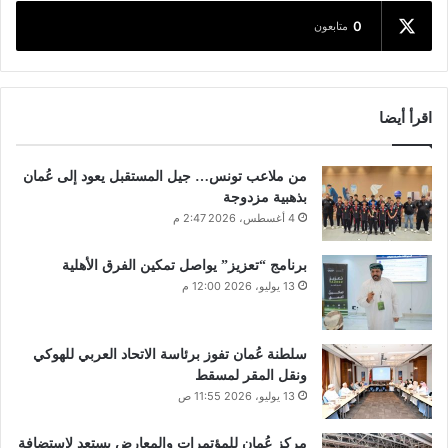
0
متابعون
اقرأ أيضا
من ملاعب تونس… جيل المستقبل يعود إلى عُمان
بذهبية مزدوجة
4 أغسطس، 2026 2:47 م
برنامج “تعزيز” يواصل تمكين الفرق الأهلية
13 يوليو، 2026 12:00 م
سلطنة عُمان تفوز برئاسة الاتحاد العربي للهوكي
ونقل المقر لمسقط
13 يوليو، 2026 11:55 ص
مركز عُمان للمؤتمرات والمعارض يستعد لاستضافة