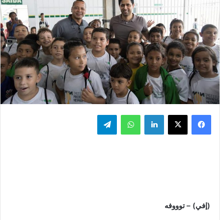
فيسبوك
‫X
لينكدإن
واتساب
تيلقرام
(إفي) – توووفه