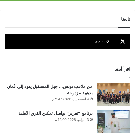
تابعنا
0
متابعون
اقرأ أيضا
من ملاعب تونس… جيل المستقبل يعود إلى عُمان
بذهبية مزدوجة
4 أغسطس، 2026 2:47 م
برنامج “تعزيز” يواصل تمكين الفرق الأهلية
13 يوليو، 2026 12:00 م