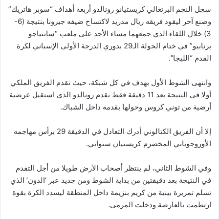
سجل النجم البرتغالي كريستيانو رونالدو أربعة أهداف “سوبر هاتريك”
وصنع آخر ليقود فريقه ريال مدريد لاكتساح ضيفه جيرونا بنتيجة (6-
3) خلال اللقاء الذي جمعهما مساء الأحد على ملعب “سانتياجو
برنابيو” في ختام الجولة الـ29 بدوري الدرجة الأولى الإسباني لكرة
القدم “الليجا”.
وانتهى الشوط الأول بهدف في كل شبكة، حيث تقدم الفريق الملكي
أولا في النتيجة بعد 11 دقيقة فقط بقدم رونالدو الذي استقبل عرضية
أرضية من توني كروس وحولها بقدمه داخل الشباك.
إلا أن الفريق الكتالوني أدرك التعادل في الدقيقة 29 برأس مهاجمه
الأوروجوياني المخضرم كريستيان ستواني.
وفي الشوط الثاني، لم ينتظر أصحاب الأرض طويلا من أجل التقدم
في النتيجة بعد دقيقتين من بداية الشوط ومن جديد عبر ‘الدون’ الذي
تسلم تمريرة بينية من كريم بنزيمة داخل المنطقة ليسدد الكرة بقوة
ارتطمت بالعارضة ودخلت المرمى.