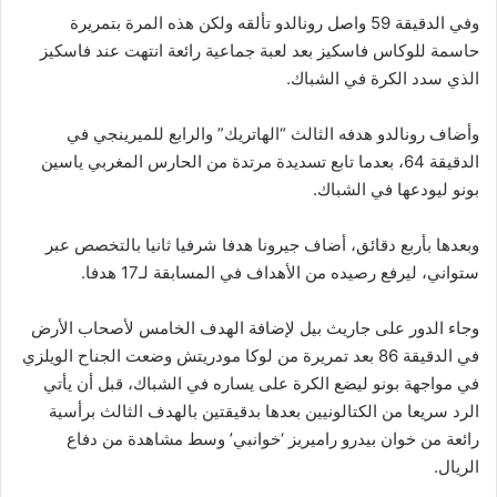
وفي الدقيقة 59 واصل رونالدو تألقه ولكن هذه المرة بتمريرة
حاسمة للوكاس فاسكيز بعد لعبة جماعية رائعة انتهت عند فاسكيز
الذي سدد الكرة في الشباك.
وأضاف رونالدو هدفه الثالث “الهاتريك” والرابع للميرينجي في
الدقيقة 64، بعدما تابع تسديدة مرتدة من الحارس المغربي ياسين
بونو ليودعها في الشباك.
وبعدها بأربع دقائق، أضاف جيرونا هدفا شرفيا ثانيا بالتخصص عبر
ستواني، ليرفع رصيده من الأهداف في المسابقة لـ17 هدفا.
وجاء الدور على جاريث بيل لإضافة الهدف الخامس لأصحاب الأرض
في الدقيقة 86 بعد تمريرة من لوكا مودريتش وضعت الجناح الويلزي
في مواجهة بونو ليضع الكرة على يساره في الشباك، قبل أن يأتي
الرد سريعا من الكتالونيين بعدها بدقيقتين بالهدف الثالث برأسية
رائعة من خوان بيدرو راميريز ‘خوانبي’ وسط مشاهدة من دفاع
الريال.