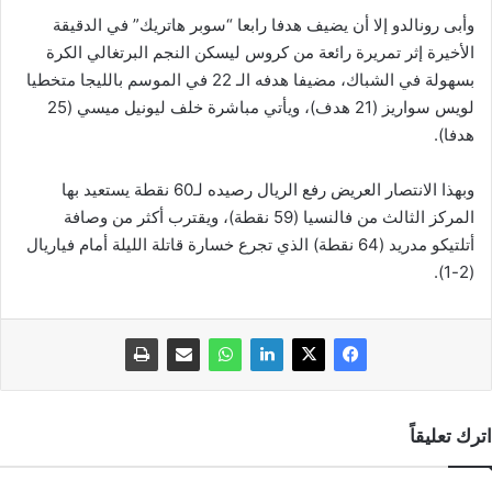
وأبى رونالدو إلا أن يضيف هدفا رابعا “سوبر هاتريك” في الدقيقة
الأخيرة إثر تمريرة رائعة من كروس ليسكن النجم البرتغالي الكرة
بسهولة في الشباك، مضيفا هدفه الـ 22 في الموسم بالليجا متخطيا
لويس سواريز (21 هدف)، ويأتي مباشرة خلف ليونيل ميسي (25
هدفا).
وبهذا الانتصار العريض رفع الريال رصيده لـ60 نقطة يستعيد بها
المركز الثالث من فالنسيا (59 نقطة)، ويقترب أكثر من وصافة
أتلتيكو مدريد (64 نقطة) الذي تجرع خسارة قاتلة الليلة أمام فياريال
(2-1).
اترك تعليقاً