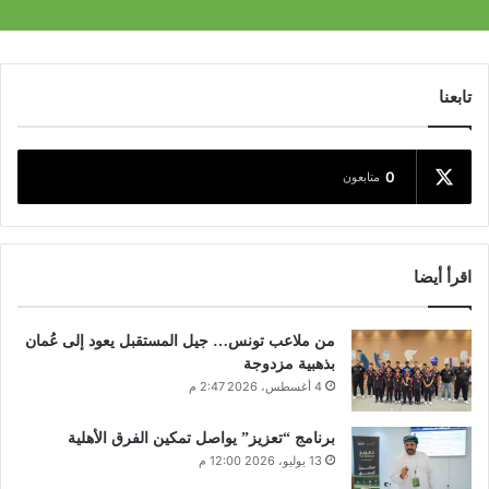
تابعنا
0
متابعون
اقرأ أيضا
من ملاعب تونس… جيل المستقبل يعود إلى عُمان
بذهبية مزدوجة
4 أغسطس، 2026 2:47 م
برنامج “تعزيز” يواصل تمكين الفرق الأهلية
13 يوليو، 2026 12:00 م