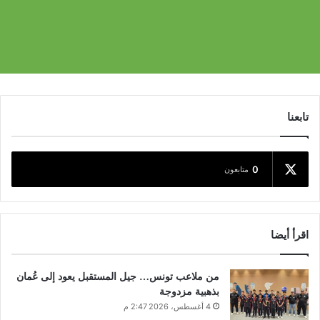
تابعنا
0
متابعون
اقرأ أيضا
من ملاعب تونس… جيل المستقبل يعود إلى عُمان
بذهبية مزدوجة
4 أغسطس، 2026 2:47 م