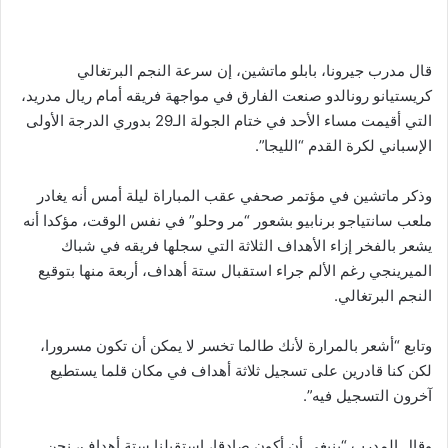
قال مدرب جيرونا، بابلو ماتشين، إن سرعة النجم البرتغالي
كريستيانو رونالدو صنعت الفارق في مواجهة فريقه أمام ريال مدريد،
التي أقيمت مساء الأحد في ختام الجولة الـ29 بدوري الدرجة الأولى
الإسباني لكرة القدم “الليجا”.
وذكر ماتشين في مؤتمر صحفي عقب المباراة ليلة أمس أنه يغادر
ملعب سانتياجو برنابيو بشعور “مر وحلو” في نفس الوقت، مؤكدا أنه
يشعر بالفخر إزاء الأهداف الثلاثة التي سجلها فريقه في شباك
الميرينجي رغم الألم جراء استقبال ستة أهداف، أربعة منها بتوقيع
النجم البرتغالي.
وتابع “أشعر بالمرارة لأنك طالما تخسر لا يمكن أن تكون مسرورا،
لكن كنا قادرين على تسجيل ثلاثة أهداف في مكان قلما يستطيع
آخرون التسجيل فيه”.
وقال المدرب “ينبغي أن أكون صادقا، استقبلنا ستة أهداف، نحن