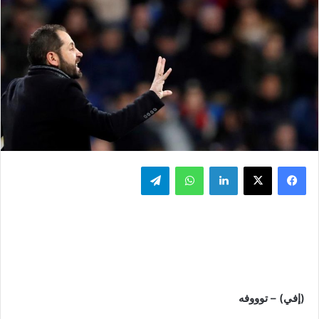
فيسبوك
‫X
لينكدإن
واتساب
تيلقرام
(إفي) – توووفه