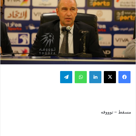
فيسبوك
‫X
لينكدإن
واتساب
تيلقرام
مسقط – توووفه