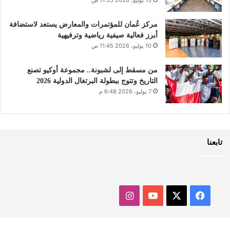
13 يوليو، 2026 11:55 ص
مركز عُمان للمؤتمرات والمعارض يستعد لاستضافة
أبرز فعالية صيفية رياضية وترفيهية
10 يوليو، 2026 11:45 ص
من مسقط إلى لشبونة.. مجموعة أوكيو تصنع
التاريخ وتتوج ببطولة البرتغال الدولية 2026
7 يوليو، 2026 6:48 م
تابعنا
‫X
فيسبوك
‫YouTube
انستقرام