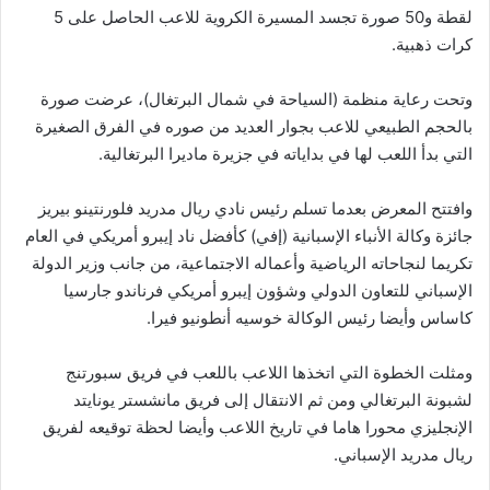
لقطة و50 صورة تجسد المسيرة الكروية للاعب الحاصل على 5
كرات ذهبية.
وتحت رعاية منظمة (السياحة في شمال البرتغال)، عرضت صورة
بالحجم الطبيعي للاعب بجوار العديد من صوره في الفرق الصغيرة
التي بدأ اللعب لها في بداياته في جزيرة ماديرا البرتغالية.
وافتتح المعرض بعدما تسلم رئيس نادي ريال مدريد فلورنتينو بيريز
جائزة وكالة الأنباء الإسبانية (إفي) كأفضل ناد إيبرو أمريكي في العام
تكريما لنجاحاته الرياضية وأعماله الاجتماعية، من جانب وزير الدولة
الإسباني للتعاون الدولي وشؤون إيبرو أمريكي فرناندو جارسيا
كاساس وأيضا رئيس الوكالة خوسيه أنطونيو فيرا.
ومثلت الخطوة التي اتخذها اللاعب باللعب في فريق سبورتنج
لشبونة البرتغالي ومن ثم الانتقال إلى فريق مانشستر يونايتد
الإنجليزي محورا هاما في تاريخ اللاعب وأيضا لحظة توقيعه لفريق
ريال مدريد الإسباني.