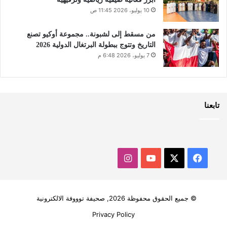
10 يوليو، 2026 11:45 ص
من مسقط إلى لشبونة.. مجموعة أوكيو تصنع
التاريخ وتتوج ببطولة البرتغال الدولية 2026
7 يوليو، 2026 6:48 م
تابعنا
‫X
فيسبوك
‫YouTube
انستقرام
© جميع الحقوق محفوظة 2026, صحيفة توووفة الالكترونية
Privacy Policy