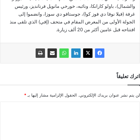
والشمال)، باولو كارانكا، ونائبه، خورخي مانويل فرنانديز، ورئيس
غرفة (فيلا نوفا دي فوز كوا)، جوستافو دي سوزا، وانضموا إلى
الجولة الأولى من المعرض المقام في متحف (إفي) الذي تلقى منذ
افتتاحه قبل عامين أكثر من 20 ألف زيارة.
اترك تعليقاً
لن يتم نشر عنوان بريدك الإلكتروني.
الحقول الإلزامية مشار إليها بـ
*
ا
ل
ت
ع