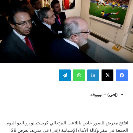
فيسبوك
‫X
لينكدإن
واتساب
تيلقرام
(إفي) – توووفه
افتُتح معرض للصور خاص باللاعب البرتغالي كريستيانو رونالدو اليوم
الجمعة في مقر وكالة الأنباء الإسبانية (إفي) في مدريد، يعرض 29