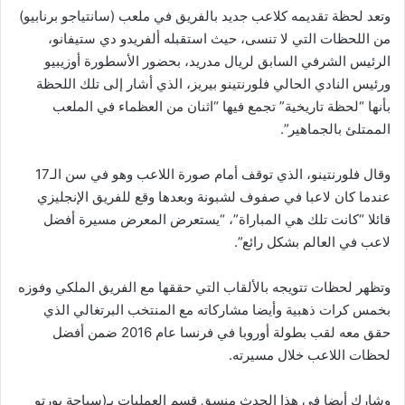
وتعد لحظة تقديمه كلاعب جديد بالفريق في ملعب (سانتياجو برنابيو)
من اللحظات التي لا تنسى، حيث استقبله ألفريدو دي ستيفانو،
الرئيس الشرفي السابق لريال مدريد، بحضور الأسطورة أوزيبيو
ورئيس النادي الحالي فلورنتينو بيريز، الذي أشار إلى تلك اللحظة
بأنها “لحظة تاريخية” تجمع فيها “اثنان من العظماء في الملعب
الممتلئ بالجماهير”.
وقال فلورنتينو، الذي توقف أمام صورة اللاعب وهو في سن الـ17
عندما كان لاعبا في صفوف لشبونة وبعدها وقع للفريق الإنجليزي
قائلا “كانت تلك هي المباراة”، “يستعرض المعرض مسيرة أفضل
لاعب في العالم بشكل رائع”.
وتظهر لحظات تتويجه بالألقاب التي حققها مع الفريق الملكي وفوزه
بخمس كرات ذهبية وأيضا مشاركاته مع المنتخب البرتغالي الذي
حقق معه لقب بطولة أوروبا في فرنسا عام 2016 ضمن أفضل
لحظات اللاعب خلال مسيرته.
وشارك أيضا في هذا الحدث منسق قسم العمليات بـ(سياحة بورتو