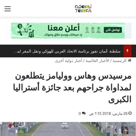
الق
سلطنة عُمان تفوز برئاسة الاتحاد العربي للهوكي ونقل المقر لمسقط
الرئيسية
/
الأخبار العالمية
/
أخبار دولية أخرى
مرسيدس وهاس ووليامز يتطلعون
لمداواة جراحهم بعد جائزة أستراليا
الكبرى
26 مارس، 2018 1:15 ص
0