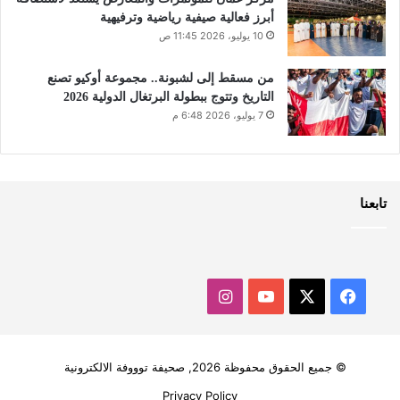
أبرز فعالية صيفية رياضية وترفيهية
10 يوليو، 2026 11:45 ص
من مسقط إلى لشبونة.. مجموعة أوكيو تصنع
التاريخ وتتوج ببطولة البرتغال الدولية 2026
7 يوليو، 2026 6:48 م
تابعنا
‫X
فيسبوك
‫YouTube
انستقرام
© جميع الحقوق محفوظة 2026, صحيفة توووفة الالكترونية
Privacy Policy