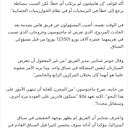
أكد فولف “إن هاميلتون لم يرتكب أي خطأ. لكن السبب ببساطة
يرجع إلى خطأ في البرمجيات أو في نظام الخوارزميات الحسابية”.
في الوقت نفسه، أصيب المسؤولون عن فريق هاس بصدمة بعد
الحادث المزدوج، الذي تعرض له ماجنوسون وجروجان، الذي تسبب
في تغريمهما عشرة آلاف يورو (12350 يورو) من قبل مسؤولي
السباق.
وقال جونتر شتاينر، مدير الفريق “من غير المعقول أن تتعرض
السيارتان لنفس المشكلة في سباق واحد، وما يزيد الأمر صعوبة
علينا هو أنهما كان يحتلان المركزين الرابع والخامس”.
من جانبه، صرح ماجنوسون “من المحزن للغاية أن تنتهي الأمور على
هذا النحو”، لكنه تعهد قائلا “سنكون قادرين على العودة مرة أخرى،
وسنقاتل مجددا”.
واعترف شتاينر أن الفريق لم يظهر بوجهه الحقيقي في سباق
أستراليا، مؤكدا أن أدائه سوف يتحسن كثيرا قبل السباق القادم في