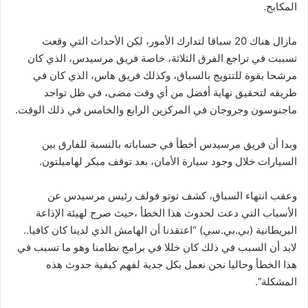
المكابح.
مازال هناك 20 سباقا لتدارك الأمور، لكن الأحداث التي وقعت
تسببت في تراجع الفرق الثلاثة، خاصة فريق مرسيدس، الذي كان
مرشحا بقوة للتتويج بالسباق، وكذلك فريق هاس، الذي كان في
طريقه لتحقيق نهاية أفضل من أي وقت مضى، في ظل تواجد
ماجنوسون وجروجان في المركزين الرابع والخامس في ذلك الوقت.
وبدا أن فريق مرسيدس أخطأ في حساباته بالنسبة للفارق بين
السيارات خلال وجود سيارة الأمان، بعد توقف مبكر لهاميلتون.
وعقب انتهاء السباق، كشف توتو فولف رئيس مرسيدس عن
الأسباب التي دعت لحدوث هذا الخطأ ،حيث صرح لهيئة الإذاعة
البريطانية (بي.بي.سي) “اعتقدنا أن الهامش الذي لدينا كان كافيا..
لابد أن السبب في ذلك كان خللا في برامج نظامنا وهو ما تسبب في
هذا الخطأ وحاليا نحن نعمل بكل جدية لفهم كيفية حدوث هذه
المشكلة”.