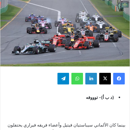
فيسبوك
‫X
لينكدإن
واتساب
تيلقرام
(د ب أ)- توووفه
بينما كان الألماني سيباستيان فيتيل وأعضاء فريقه فيراري يحتفلون