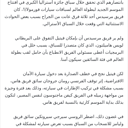
بانتصارهم الذي تحقق خلال سباق جائزة أستراليا الكبرى في افتتاح
الموسم الجديد لبطولة العالم لسباقات سيارات فورمولا/1، كان
فريق مرسيدس أحد ثلاثة فرق عانت من الجراح بسبب بعض الحوادث
الاستثنائية التي وقعت خلال السباق الأسترالي.
ولم ير فريق مرسيدس أن بإمكان فيتيل التفوق على البريطاني
لويس هاميلتون، الذي كان متصدرا للسباق، بسبب خلل في
البرمجيات أعطى مسئولي الفريق الانطباع بأن حامل لقب بطولة
العالم في فئة السائقين سيكون آمنا.
لكن فيتيل نجح في خطف الصدارة بعد دخول سيارة الأمان
الافتراضية، إثر توقف الفرنسي رومان جروجان سائق فريق هاس،
بسبب مشكلة في تركيب الإطارات في سيارته، وذلك بعد فترة وجيزة
من مواجهة زميله في الفريق كيفن ماجنوسون لنفس المصير، لتكون
بذلك بداية الموسم كارثية بالنسبة لفريق هاس.
في غضون ذلك، اضطر الروسي سيرجي سيروتكين سائق فريق
وليامز للانسحاب من السباق بسبب تعرض سيارته لمشكلة في