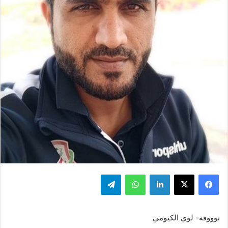
فيسبوك
‫X
لينكدإن
واتساب
تيلقرام
توووفه- لؤي الكيومي