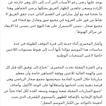
يوجد عليها رضى رغم الأسباب التي أدت إلى ذلك وهي خارجة عن
الإرادة ونسعى جاهدين لإظهار الفريق بشكلها يرضي الجماهير وهذا
ما نجحنا فيه مع أول مباراتين في القسم الثاني حيث حقق الفريق 4
نقاط من فوز على العروبة في مجمع صور وتعادل مع فنجاء في
مجمع صحار ، نتمنى الاستمرار على هذا النهج حتى يتسنى لنا الابتعاد
عن مراكز الهبوط”.
وأشار المخمري أثناء حديثه إلى فترة التوقف الطويلة في عدة
مناسبات هذا الموسم مؤكدا بأنها أدت إلى هبوط مستويات اللاعبين
خاصةً لاعبي المنتخبات الوطنية.
وعن الفترة المقبلة تحدث المخمري: “نحتاج إلى توفيق الله قبل كل
شي والهمة العالية للاعبين ووقفة الجماهير خاصة وأن معظم
مبارياتنا خلال الفترة القادمة سيحتضنها مجمع صحار الرياضي وهي
فرصة ذهبية يجب اغتنامها واستغلالها على الوجه الأكمل. وأضاف:
“جميع المباريات المقبلة صعبة ومهمة وسنعد العدة لكل لقاء بحثاً عن
النتائج الإيجابية بالإضافة للظهور بالمستوى المُشرف الذي يثبت
أحقيتنا بالتواجد بين الكبار الموسم المقبل”.