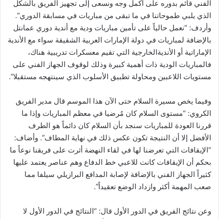
الفني قائم بدوره على أكمل وجه ونسعى إلى تجهيز الفريق بالشكل
الذي يلبي طموحاتنا في ما تبقى من مباريات في مسابقة الدوري”.
وأردف: “نعمل حالياً على تأمين مباريات ودية مع أندية دوري عمانتل
بالإضافة لمباريات في دولة الإمارات العربية الشقيقة سواء مع الأندية
الإماراتية أو الأنديةالخارجية التي تقيم معسكرات تدريبية هناك،
فالمباريات الودية ذات أهمية كبيرة وذلك لوقوف الجهاز الفني على
مستويات اللاعبين ومحاولة تطبيق الأسلوب الذي سينتهجه مستقبلا”.
وفيما يخص مسيرة السلام حتى الآن هذا الموسم قال مدير الفريق
الكروي: “مستوى السلام كان مُرضيا في معظم المباريات وإذا ما
قررنا العودة للمباريات سنجد بأن السلام كان دائماً هو الطرف
الأفضل إلا أن النتيجة تكون عكس ذلك في نهاية المطاف”. وأضاف:
“الإيقافات التي تعرضنا لها في لقاء النهضة أثرت على فريقنا نوعاً ما
بحكم أن الإيقافات كانت للاعبي خط الدفاع وهم عناصر يعتمد عليها
كثيراً الجهاز الفني بالإضافة لإصابة المدافع البرازيلي سيلفا مما
صعب المهمة أكثر وازداد الوضع تعقيداً”.
وعن نتائج الفريق في الدور الأول قال: “النتائج في الدور الأول لا