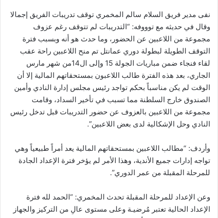
نفى مدير فريق السلام سالم المخمري توقف تدريبات الفريق إجمالا
وقال في حديثه مع توووفه: “التدريبات لم تتوقف رغم عزوف
مجموعة من اللاعبين عن الحضور، وما حدث هو أنه وبسبب فترة
التوقف الطويلة لبطولة دوري عمانتل تم منح اللاعبين راحة عقب
لقاء فنجاء ضمن مباريات الجولة 15 وإلى ال14من شهر مارس
الجاري، بعد هذه الفترة طالب اللاعبون بمستحقاتهم المالية إلا أن
الوقت لم يكن مناسباً بحكم تواجد رئيس مجلس إدارة النادي وأمين
الصندوق خارج السلطنة مما تسبب في تأخير السداد، وقامت
مجموعة من اللاعبين بالعزوف عن حضور التدريبات قبل تدخل رئيس
النادي وحل الإشكالية لدى بعض اللاعبين”.
وأردف: “مطالب اللاعبين بمستحقاتهم المالية يعد أمراً طبيعياً وهي
تواجه إدارات جميع الأندية، وهذا الأمر لم يؤخر فترة الإعداد الجادة
للمرحلة المقبلة من عمر الدوري”.
وعن الإعداد للمرحلة المقبلة تحدث المخمري: “الحمد لله فترة
الإعداد الحالية تعتبر مُرضيـة وعلى مستوى عالِ من التركيز والجهاز