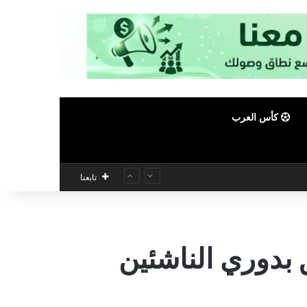
كأس العرب
تابعنا
دوري الناشئين