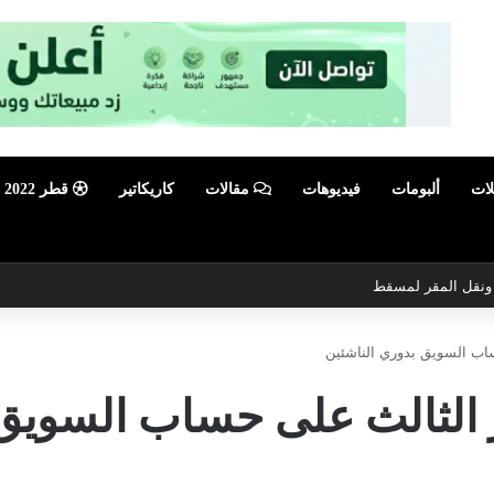
لات
ألبومات
فيديوهات
مقالات
كاريكاتير
قطر 2022
ي ونقل المقر لمسقط
ب السويق بدوري الناشئين
لثالث على حساب السويق ب