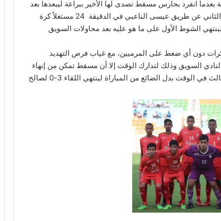
بعدما انفرد بحارس مسقط تصدى لها الأخير ببراعة ليبعدها بعد
ذلك الدفاع، ليتمكن بعد ذلك مسقط من إضافة الهدف الثاني عن طريق عيسى الناعبي في الدقيقة 24 مستغلاً كرة
نتهي الشوط الأول على ما هو عليه بعد محاولات السويق
الكرات دون أي ضغط على المرميين، مع غياب فرص التهديد
ة لنادي السويق وذلك لتدارك الوقت إلا أن مسقط تمكن من إنهاء
المباراة وذلك بعد أن سجل نبراس المعشري الهدف الثالث في الوقت بدل الضائع من المباراة لينتهي اللقاء 3-0 لصالح