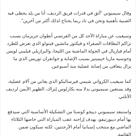
وقال سيميوني “أثق في قدرات فريق الرديف، أنا من بلد يحظى فيه
الصبية بأهمية ونحن في ناد ربما يحتاج لذلك أكثر من آخرين”.
وسيغيب عن مباراة الأحد كل من الفرنسي أنطوان جريزمان بسبب
تراكم البطاقات الصفراء و فيكتور ماتشين فيتولو الذي تعرض للطرد
أمام فياريال في الجولة الماضية من الليجا، والبرازيلي فيليبي لويس
وخوسيه ماريا خيمينيز بسبب الإصابة و خوانفران توريس الذي ما
يزال يتعافى من إصابة عضلية منذ أسبوعين.
كما سيغيب الكرواتي شيمي فيرساليكو الذي يعاني من آلام عضلية،
وقد يستعين سيميوني بدلا منه بكارلوس إيزاك، الظهير الأيمن لرديف
الأتلتي.
واستبعد سيميوني دييجو كوستا من التشكيلة الأساسية التي سيدفع
بها أمام ديبورتيفو، بهدف إراحته عقب المباراة التي خاضها الثلاثاء
الماضي مع منتخب إسبانيا أمام الأرجنتين، لكنه سيكون ضمن
القائمة.