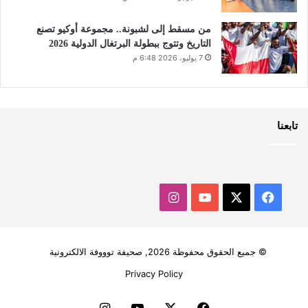
من مسقط إلى لشبونة.. مجموعة أوكيو تصنع
التاريخ وتتوج ببطولة البرتغال الدولية 2026
7 يوليو، 2026 6:48 م
تابعنا
‫X
فيسبوك
‫YouTube
انستقرام
© جميع الحقوق محفوظة 2026, صحيفة توووفة الالكترونية
Privacy Policy
فيسبوك
‫X
‫YouTube
انستقرام