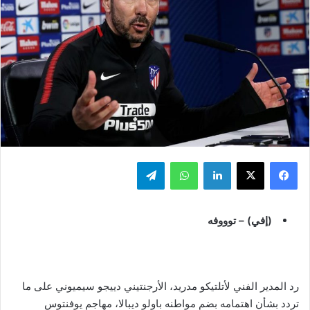
فيسبوك
‫X
لينكدإن
واتساب
تيلقرام
(إفي) – توووفه
رد المدير الفني لأتلتيكو مدريد، الأرجنتيني دييجو سيميوني على ما
تردد بشأن اهتمامه بضم مواطنه باولو ديبالا، مهاجم يوفنتوس