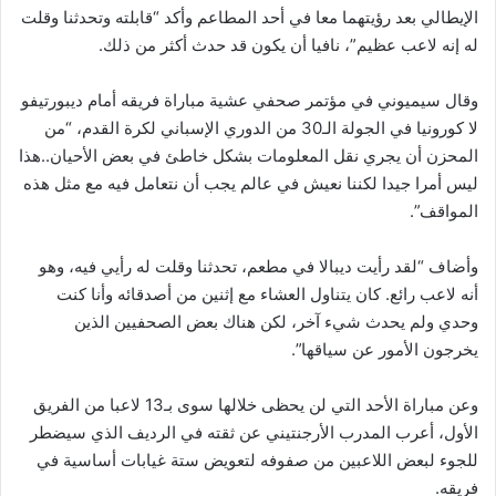
الإيطالي بعد رؤيتهما معا في أحد المطاعم وأكد “قابلته وتحدثنا وقلت
له إنه لاعب عظيم”، نافيا أن يكون قد حدث أكثر من ذلك.
وقال سيميوني في مؤتمر صحفي عشية مباراة فريقه أمام ديبورتيفو
لا كورونيا في الجولة الـ30 من الدوري الإسباني لكرة القدم، “من
المحزن أن يجري نقل المعلومات بشكل خاطئ في بعض الأحيان..هذا
ليس أمرا جيدا لكننا نعيش في عالم يجب أن نتعامل فيه مع مثل هذه
المواقف”.
وأضاف “لقد رأيت ديبالا في مطعم، تحدثنا وقلت له رأيي فيه، وهو
أنه لاعب رائع. كان يتناول العشاء مع إثنين من أصدقائه وأنا كنت
وحدي ولم يحدث شيء آخر، لكن هناك بعض الصحفيين الذين
يخرجون الأمور عن سياقها”.
وعن مباراة الأحد التي لن يحظى خلالها سوى بـ13 لاعبا من الفريق
الأول، أعرب المدرب الأرجنتيني عن ثقته في الرديف الذي سيضطر
للجوء لبعض اللاعبين من صفوفه لتعويض ستة غيابات أساسية في
فريقه.