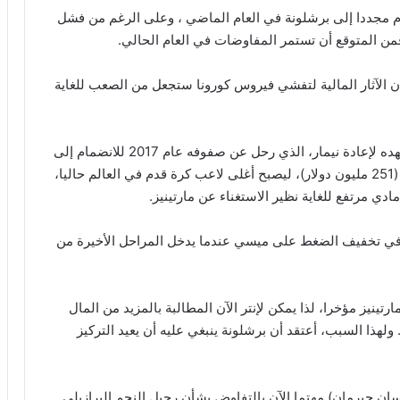
 مجددا إلى برشلونة في العام الماضي ، وعلى الرغم من فشل
فمن المتوقع أن تستمر المفاوضات في العام الحالي.
ن الآثار المالية لتفشي فيروس كورونا ستجعل من الصعب للغاية
ويرى ريفالدو أنه يتعين على ناديه القديم بذل قصارى جهده لإعادة نيمار، الذي رحل عن صفوفه عام 2017 للانضمام إلى
سان جيرمان في صفقة قياسية بلغت 222 مليون يورو (251 مليون دولار)، ليصبح أغلى لاعب كرة قدم في العالم حاليا،
ي مرتفع للغاية نظير الاستغناء عن مارتينيز.
 في تخفيف الضغط على ميسي عندما يدخل المراحل الأخيرة من
ينيز مؤخرا، لذا يمكن لإنتر الآن المطالبة بالمزيد من المال
. ولهذا السبب، أعتقد أن برشلونة ينبغي عليه أن يعيد التركيز
سان جيرمان) مهتما الآن بالتفاوض بشأن رحيل النجم البرازيلي