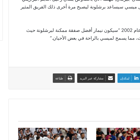
يل ميسي سيساعد برشلونة ليصبح مرة أخرى ذلك الفريق المثير
وأوضح اللاعب الفائز بكأس العالم مع منتخب البرازيل عام 2002 “سيكون نيمار أفضل صفقة ممكنة لبرشلونة حيث
، مما يسمح لميسي بالراحة في بعض الأحيان.”
لينكدإن
مشاركة عبر البريد
طباعة