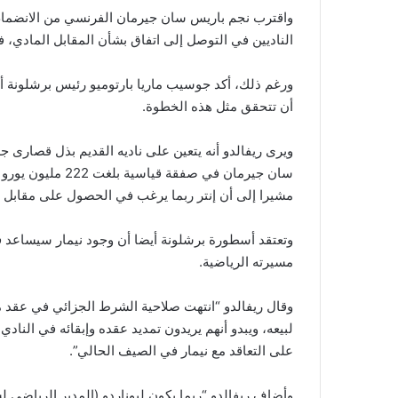
واقترب نجم باريس سان جيرمان الفرنسي من الانضمام
الناديين في التوصل إلى اتفاق بشأن المقابل المادي، 
ورغم ذلك، أكد جوسيب ماريا بارتوميو رئيس برشلونة أ
أن تتحقق مثل هذه الخطوة.
مشيرا إلى أن إنتر ربما يرغب في الحصول على مقابل ماد
وتعتقد أسطورة برشلونة أيضا أن وجود نيمار سيساعد
مسيرته الرياضية.
وقال ريفالدو “انتهت صلاحية الشرط الجزائي في عقد مارت
لبيعه، ويبدو أنهم يريدون تمديد عقده وإبقائه في النادي
على التعاقد مع نيمار في الصيف الحالي”.
وأضاف ريفالدو “ربما يكون ليوناردو (المدير الرياضي ل