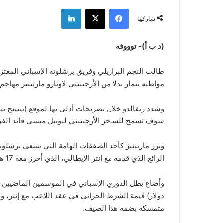
فيسبوك
‫X
لينكدإن
شاركها
(د ب أ)- توووفه
طالب النجم البرازيلي وفريق برشلونة الإسباني المعتزل 
مواطنه نيمار بدلا من الأرجنتيني لاوتارو مارتينيز مهاجم 
وشدد ريفالدو خلال تصريحات أدلى بها لموقع (بيتينج بي
سوف تسمح للساحر الأرجنتيني ليونيل ميسي قائد الفريق
وبرز مارتينيز كأحد الصفقات الهامة التي يسعى برشلونة 
الرائع الذي قدمه مع إنتر الإيطالي، الذي أحرز معه 17 هدفا في 37 مباراة هذا الموسم.
دولار) قيمة الشرط الجزائي في عقد اللاعب مع إنتر، وال
متمسكة بضمه هذا الصيف.