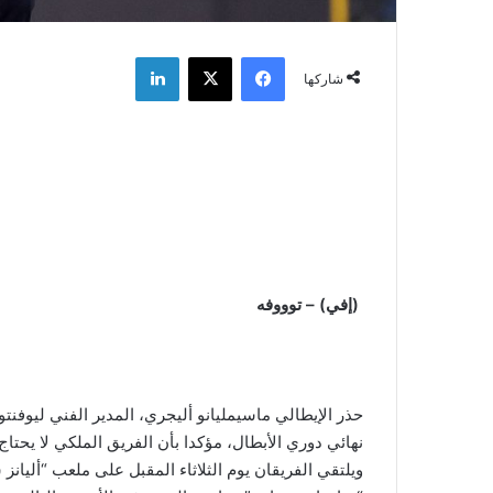
فيسبوك
‫X
لينكدإن
شاركها
(إفي) – توووفه
حذر الإيطالي ماسيمليانو أليجري، المدير الفني ليوف
نهائي دوري الأبطال، مؤكدا بأن الفريق الملكي لا يح
ويلتقي الفريقان يوم الثلاثاء المقبل على ملعب “أليان