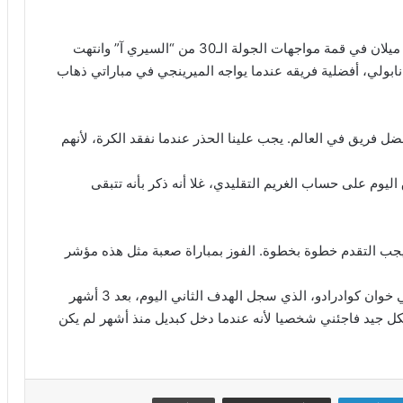
كما نفى أليجري في تصريحات تليفزيونية، عقب مباراة ميلان في قمة مواجهات الجولة الـ30 من “السيري آ” وانتهت
 والابتعاد بالصدارة بفارق 4 نقاط عن نابولي، أفضلية فريقه عندما يواجه الميرينجي في مباراتي ذهاب
ل فريق في العالم. يجب علينا الحذر عندما نفقد الكرة، لأنهم
يوم على حساب الغريم التقليدي، غلا أنه ذكر بأنه تتبقى
ويجب التقدم خطوة بخطوة. الفوز بمباراة صعبة مثل هذه مؤشر
كما أبدى مدرب “البيانكونيري” سعادته بعودة الكولومبي خوان كوادرادو، الذي سجل الهدف الثاني اليوم، بعد 3 أشهر
ل جيد فاجئني شخصيا لأنه عندما دخل كبديل منذ أشهر لم يكن