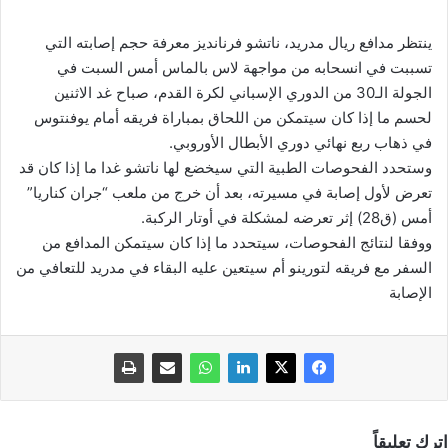
ينتظر مدافع ريال مدريد، ناتشو فرنانديز معرفة حجم إصابته التي
تسببت في انسحابه من مواجهة لاس بالماس أمس السبت في
الجولة الـ30 من الدوري الإسباني لكرة القدم، صباح غد الاثنين
لحسم ما إذا كان سيتمكن من اللحاق بمباراة فريقه أمام يوفنتوس
في ذهاب ربع نهائي دوري الأبطال الأوروبي.
وستحدد الفحوصات الطبية التي سيخضع لها ناتشو غدا ما إذا كان قد
تعرض لأول إصابة في مسيرته، بعد أن خرج من ملعب “جران كناريا”
أمس (ق28) إثر تعرضه لمشكلة في أوتار الركبة.
ووفقا لنتائج الفحوصات، سيتحدد ما إذا كان سيتمكن المدافع من
السفر مع فريقه لتورينو أم سيتعين عليه البقاء في مدريد للتعافي من
الإصابة
اترك تعليقاً