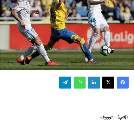
فيسبوك
‫X
لينكدإن
واتساب
تيلقرام
(إفي) – توووفه