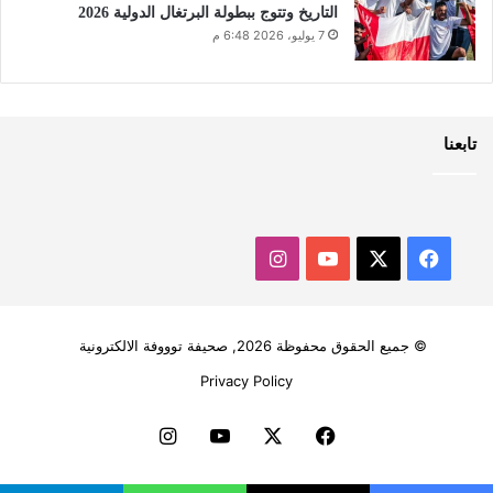
التاريخ وتتوج ببطولة البرتغال الدولية 2026
7 يوليو، 2026 6:48 م
تابعنا
‫X
فيسبوك
‫YouTube
انستقرام
© جميع الحقوق محفوظة 2026, صحيفة توووفة الالكترونية
Privacy Policy
فيسبوك
‫X
‫YouTube
انستقرام