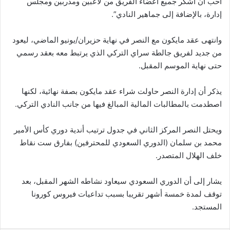
أحب أن أشكر جميع أعضاء الفريق من لاعبين ومدربين ومجلس
إدارة، بالإضافة إلى جماهير النادي”.
وانتهى عقد مايكون مع النصر في نهاية حزيران/يونيو الماضي، ليعود
من جديد لفريق جالطة سراي التركي الذي يرتبط معه بعقد رسمي
حتى نهاية الموسم المقبل.
يذكر أن إدارة النصر حاولت شراء عقد مايكون بصفة نهائية، لكنها
اصطدمت بالمطالبات المالية المبالغ فيها من جانب النادي التركي.
ويحتل النصر المركز الثاني في جدول ترتيب أندية دوري كأس الأمير
محمد بن سلمان (الدوري السعودي للمحترفين) بفارق ست نقاط
خلف الهلال المتصدر.
يشار إلى أن الدوري السعودي سيعاود نشاطه الشهر المقبل، بعد
توقف لمدة خمسة أشهر تقريبا بسبب تداعيات فيروس كورونا
المستجد.