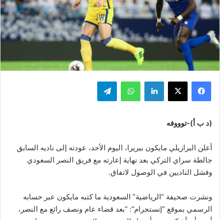
فيسبوك
‫X
لينكدإن
واتساب
تيلقرام
(د ب أ)-توووفه
أعلن البرازيلي مايكون بيريرا، اليوم الأحد، عودته إلى ناديه السابق
جالطة سراي التركي بعد نهاية إعارته مع فريق النصر السعودي
وفشل الناديين في الوصول لاتفاق.
ونشرت صحيفة “الرياضية” السعودية ما كتبه مايكون عبر حسابه
الرسمي بموقع “إنستجرام”: “بعد قضاء عام ونصف رائع مع النصر،