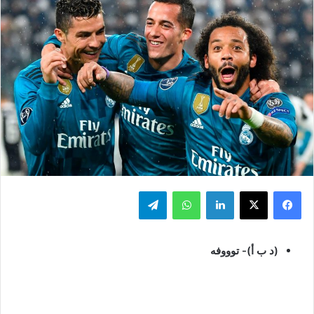
فيسبوك
‫X
لينكدإن
واتساب
تيلقرام
(د ب أ)- توووفه