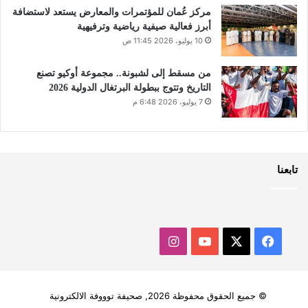
مركز عُمان للمؤتمرات والمعارض يستعد لاستضافة
أبرز فعالية صيفية رياضية وترفيهية
10 يوليو، 2026 11:45 ص
من مسقط إلى لشبونة.. مجموعة أوكيو تصنع
التاريخ وتتوج ببطولة البرتغال الدولية 2026
7 يوليو، 2026 6:48 م
تابعنا
‫X
فيسبوك
‫YouTube
انستقرام
© جميع الحقوق محفوظة 2026, صحيفة توووفة الالكترونية