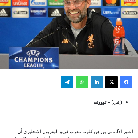
فيسبوك
‫X
لينكدإن
واتساب
تيلقرام
(إفي) – توووفه
اعتبر الألماني يورجن كلوب مدرب فريق ليفربول الإنجليزي أن