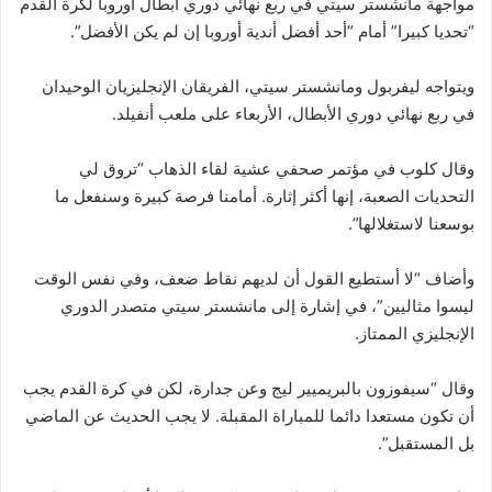
مواجهة مانشستر سيتي في ربع نهائي دوري أبطال أوروبا لكرة القدم
“تحديا كبيرا” أمام “أحد أفضل أندية أوروبا إن لم يكن الأفضل”.
ويتواجه ليفربول ومانشستر سيتي، الفريقان الإنجليزيان الوحيدان
في ربع نهائي دوري الأبطال، الأربعاء على ملعب أنفيلد.
وقال كلوب في مؤتمر صحفي عشية لقاء الذهاب “تروق لي
التحديات الصعبة، إنها أكثر إثارة. أمامنا فرصة كبيرة وسنفعل ما
بوسعنا لاستغلالها”.
وأضاف “لا أستطيع القول أن لديهم نقاط ضعف، وفي نفس الوقت
ليسوا مثاليين”، في إشارة إلى مانشستر سيتي متصدر الدوري
الإنجليزي الممتاز.
وقال “سيفوزون بالبريميير ليج وعن جدارة، لكن في كرة القدم يجب
أن تكون مستعدا دائما للمباراة المقبلة. لا يجب الحديث عن الماضي
بل المستقبل”.