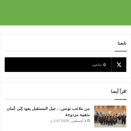
تابعنا
0
متابعون
اقرأ أيضا
من ملاعب تونس… جيل المستقبل يعود إلى عُمان
بذهبية مزدوجة
4 أغسطس، 2026 2:47 م