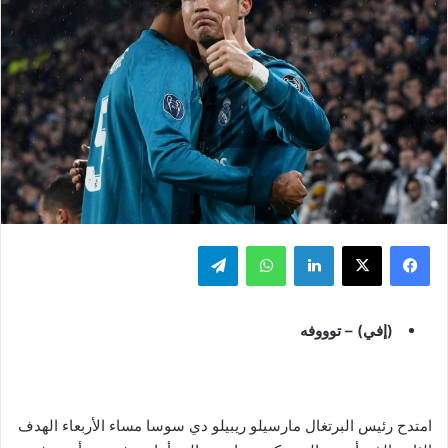
فيسبوك
‫X
لينكدإن
واتساب
تيلقرام
(إفي) – توووفه
امتدح رئيس البرتغال مارسيلو ريبيلو دي سوسا مساء الأربعاء الهدف