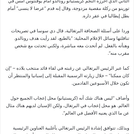
الثاني الذي أحرزه النجم كريستيانو رونالدو أمام يوفنتوس أمس في
تورينو من ركلة مقصية مزدوجة، وقال إنه قدم “عرضا لا ينسى” أمام
بطل إيطاليا في عقر داره.
وردا على أسئلة الصحافة البرتغالية، قال دي سوسا في تصريحات
تناقلتها وسائل الإعلام المحلية: “بالطبع، لقد رأيت هدف رونالدو.
وهنأته بالفعل. لم أتحدث معه مباشرة، ولكني تحدثت مع شخص
مقرب منه”.
كما عبر الرئيس البرتغالي عن رغبته في لقاء قائد منتخب بلاده – “إن
كان ممكنا” – خلال زيارته الرسمية المقبلة إلى إسبانيا والمنتظر أن
تكون خلال الأسبوعين القادمين.
وأضاف “ليس هناك شك أنه (كريستيانو) محل إعجاب الجميع حول
العالم. هو محل إعجاب في البرتغال، ولكن الإسبان لديهم هناك مثال
عن ما الذي يعنيه الأفضل في العالم”.
وبذلك، تتوافق إشادة الرئيس البرتغالي بأغلبية العناوين الرئيسية