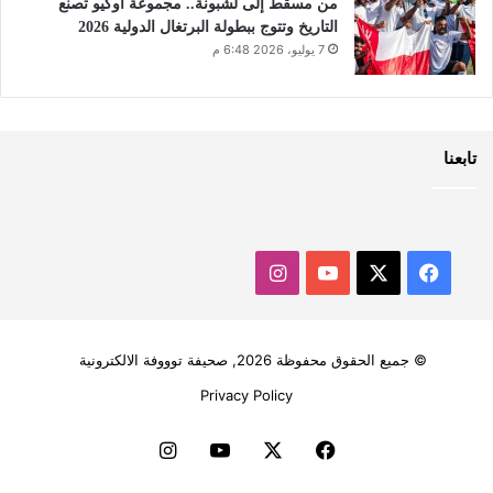
من مسقط إلى لشبونة.. مجموعة أوكيو تصنع
التاريخ وتتوج ببطولة البرتغال الدولية 2026
7 يوليو، 2026 6:48 م
تابعنا
‫X
فيسبوك
‫YouTube
انستقرام
© جميع الحقوق محفوظة 2026, صحيفة توووفة الالكترونية
Privacy Policy
فيسبوك
‫X
‫YouTube
انستقرام