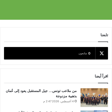
تابعنا
0
متابعون
اقرأ أيضا
من ملاعب تونس… جيل المستقبل يعود إلى عُمان
بذهبية مزدوجة
4 أغسطس، 2026 2:47 م