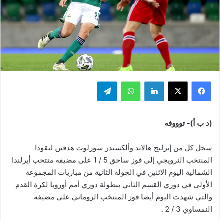
فيسبوك
‫X
لينكدإن
واتساب
تيلقرام
(د ب أ)- توووفه
سجل كل من إيرلنج هالاند وألكسندر سورلوت هدفين ليقودا
المنتخب النرويجي إلى فوز ساحق 5 / 1 على مضيفه منتخب أيرلندا
الشمالية اليوم الاثنين في الجولة الثانية من مباريات المجموعة
الأولى في دوري القسم الثاني ببطولة دوري أمم أوروبا لكرة القدم
والتي شهدت اليوم أيضا فوز المنتخب الروماني على مضيفه
النمساوي 3 / 2 .