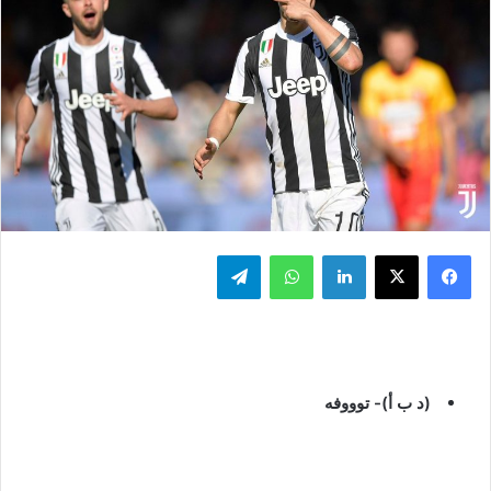
فيسبوك
‫X
لينكدإن
واتساب
تيلقرام
(د ب أ)- توووفه