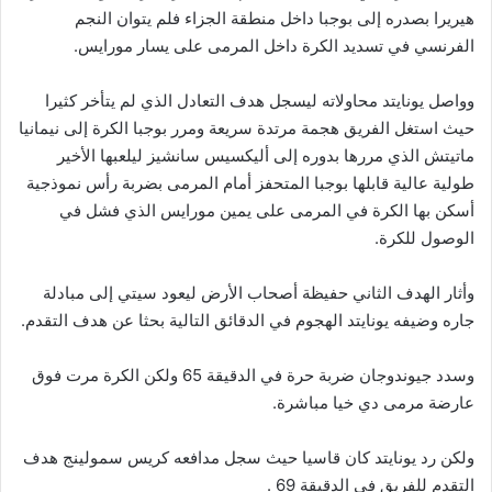
هيريرا بصدره إلى بوجبا داخل منطقة الجزاء فلم يتوان النجم
الفرنسي في تسديد الكرة داخل المرمى على يسار مورايس.
وواصل يونايتد محاولاته ليسجل هدف التعادل الذي لم يتأخر كثيرا
حيث استغل الفريق هجمة مرتدة سريعة ومرر بوجبا الكرة إلى نيمانيا
ماتيتش الذي مررها بدوره إلى أليكسيس سانشيز ليلعبها الأخير
طولية عالية قابلها بوجبا المتحفز أمام المرمى بضربة رأس نموذجية
أسكن بها الكرة في المرمى على يمين مورايس الذي فشل في
الوصول للكرة.
وأثار الهدف الثاني حفيظة أصحاب الأرض ليعود سيتي إلى مبادلة
جاره وضيفه يونايتد الهجوم في الدقائق التالية بحثا عن هدف التقدم.
وسدد جيوندوجان ضربة حرة في الدقيقة 65 ولكن الكرة مرت فوق
عارضة مرمى دي خيا مباشرة.
ولكن رد يونايتد كان قاسيا حيث سجل مدافعه كريس سمولينج هدف
التقدم للفريق في الدقيقة 69 .