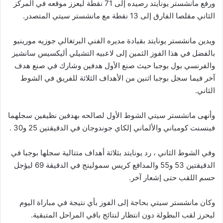
ورفع مانشستر يونايتد رصيده إلى 71 نقطة ليعزز موقعه في المركز
الثاني مقلصا الفارق إلى 13 نقطة مع مانشستر سيتي المتصدر.
ويدين مانشستر يونايتد بقيادة مديره الفني البرتغالي جوزيه مورينيو
بالفضل في هذا الفوز الثمين إلى لاعبيه التشيلي أليكسيس سانشيز
والفرنسي بول بوجبا حيث صنع الأول هدفين وشارك في صنع هدف
آخر فيما سجل بوجبا اثنين من الأهداف الثلاثة للفريق في الشوط
الثاني.
وأنهى مانشستر سيتي الشوط الأول لصالحه بهدفين نظيفين سجلهما
فينسنت كومباني والألماني إلكاي جوندوجان في الدقيقتين 25 و30 .
وفي الشوط الثاني ، رد يونايتد بثلاثة أهداف متتالية سجلها بوجبا في
الدقيقتين 53 و55 والمدافع كريس سمولينج في الدقيقة 69 ليؤجل
حسم اللقب حتى إشعار آخر.
وكان مانشستر سيتي بحاجة إلى الفوز بأي نتيجة في مباراة اليوم
ليحرز لقب البطولة دون انتظار لنتائج باقي المراحل المتبقية.