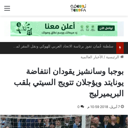
الق
مركز عُمان للمؤتمرات والمعارض يستعد لاستضافة أبرز فعالية صيفية رياضية وترفيهية
الرئيسية
/
الأخبار العالمية
بوجبا وسانشيز يقودان انتفاضة
يونايتد ويؤجلان تتويج السيتي بلقب
البريميرليج
7 أبريل، 2018 10:59 م
0