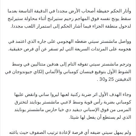
وأثار الحكم حفيظة أصحاب الأرض مجددا في الدقيقة التاسعة بعدما
سقط يونج نفسه فوق المهاجم رحيم ستيرلنج أثناء محاولة ستيرلنج
لدخول منطقة الجزاء فيما أشار الحكم إلى استمرار اللعب مجددا.
وواصل مانشستر سيتي ضغطه الهجومي على جاره الذي اعتمد في
هجومه على المرتدات السريعة التي لم تسفر عن أي فرص حقيقية.
وترجم مانشستر سيتي تفوقه التام إلى هدفين متتاليين في وسط
الشوط الأول بتوقيع فينسان كومباني والألماني إلكاي جيوندوجان في
الدقيقتن 25 و30 .
وجاء الهدف الأول اثر ضربة ركنية لعبها ليروا ساني وانقض عليها
كومباني بضربة رأس قوية وسط لاعبي مانشستر يونايتد لتخترق
المرمى من فوق الإسباني ديفيد دي خيا حارس مانشستر يونايتد
الذي لم يستطع أن يفعل لها شيئا.
ولم يمهل سيتي ضيفه أي فرصة لإعادة ترتيب الصفوف حيث باغته