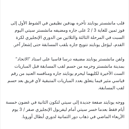
قلب مانشستر يونايتد تأخره بهدفين نظيفين في الشوط الأول إلى
فوز ثمين للغاية 3 / 2 على جاره ومضيفه مانشستر سيتي اليوم
السبت في المرحلة الثالثة والثلاثين من الدوري الإنجليزي لكرة
القدم، ليؤجل يونايتد تتويج جاره بلقب المسابقة حتى إشعار آخر.
ولقن مانشستر يونايتد مضيفه درسا قاسيا على استاد “الاتحاد”
بمدينة مانشستر وحرمه من حسم لقب المسابقة قبل المباريات
الست الأخيرة لكليهما ليحرم يونايتد جاره ومنافسه العنيد من رقم
قياسي مثير فيما يتعلق بعدد المباريات المتبقية لأي فريق بعد حسم
لقب المسابقة.
ووجه يونايتد صفعة جديدة إلى سيتي لتكون الثانية في غضون خمسة
أيام فقط بعدما خسر سيتي أمام ليفربول الإنجليزي صفر / 3 يوم
الأربعاء الماضي في ذهاب دور الثمانية لدوري أبطال أوروبا.