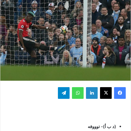
فيسبوك
‫X
لينكدإن
واتساب
تيلقرام
(د ب أ)- توووفه