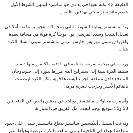
الدقيقة 43 لكنه لعبها في يد دي خيا مباشرة لينتهي الشوط الأول
بتقدم مانشستر سيتي بهدفين نظيفين.
وبدأ مانشستر يونايتد الشوط الثاني بمحاولات هجومية مكثفة أملا في
تعديل النتيجة وسدد الفرنسي بول بوجبا كرة قوية من مسافة بعيدة
ولكن إديرسون مورايس حارس مرمى مانشستر سيتي أمسك الكرة
بثبات.
ورد سيتي بهجمة سريعة منظمة في الدقيقة 51 مرر منها ديفيد
سيلفا الكرة بينية إلى ستيرلنج الذي مررها بدوره إلى جيوندوجان
المندفع داخل منطقة الجزاء ليسددها قوية ولكن الكرة ارتطمت
بالقائم الأيسر وخرجت لضربة مرمى.
وأسفرت محاولات مانشستر يونايتد عن هدفين رائعين في الدقيقتين
53 و55 بتوقيع بوجبا ليجدد أمل الفريق في المباراة.
وتلاعب التشيلي أليكسيس سانشيز بدفاع مانشستر سيتي على حدود
منطقة الجزاء في الناحية اليمنى ثم لعب الكرة عرضية وهيأها أندير