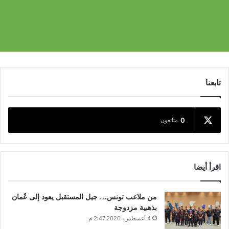
تابعنا
0
متابعون
اقرأ أيضا
من ملاعب تونس… جيل المستقبل يعود إلى عُمان
بذهبية مزدوجة
4 أغسطس، 2026 2:47 م