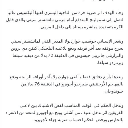
وجاء الهدف اثر ضربة حرة من الناحية اليسرى لعبها أليكسيس عاليا
لتصل إلى سمولينج المندفع أمام مرمى مانشستر سيتي والذي قابل
الكرة بتسديدة مباشرة بيمناه إلى داخل المرمى.
وشعر الإسباني جوسيب جوارديولا المدير الفني لمانشستر سيتي
بحرج موقفه بعد أخر فريقه ودفع بلاعبيه البلجيكي كيفن دي بروين
والبرازيلي جابرييل جيسوس في الدقيقة 72 بدلا من ديفيد سيلفا
وبرناردو سيلفا.
وبعدها بأربع دقائق فقط ، ألقى جوارديولا بآخر أوراقه الرابحة ودفع
بالمهاجم الأرجنتيني سيرخيو أجويرو في الدقيقة 76 بدلا من
جيوندوجان.
وتدخل الحكم في الوقت المناسب لفض الاشتباك بين لاعبي
الفريقين اثر تدخل عنيف من أشلي يونج مع أجويرو لمنعه من الانفراد
بالحارس ورفض الحكم احتساب ضربة جزاء لأجويرو.