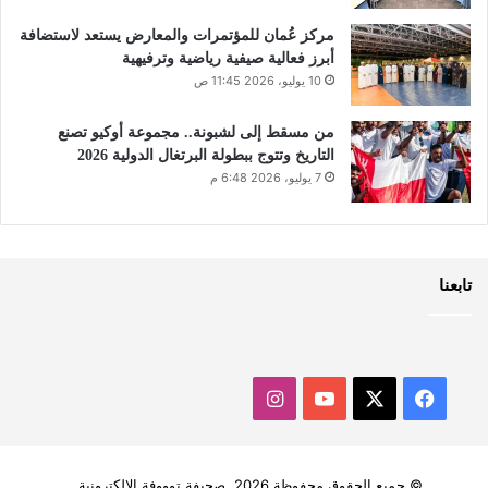
مركز عُمان للمؤتمرات والمعارض يستعد لاستضافة
أبرز فعالية صيفية رياضية وترفيهية
10 يوليو، 2026 11:45 ص
من مسقط إلى لشبونة.. مجموعة أوكيو تصنع
التاريخ وتتوج ببطولة البرتغال الدولية 2026
7 يوليو، 2026 6:48 م
تابعنا
‫X
فيسبوك
‫YouTube
انستقرام
© جميع الحقوق محفوظة 2026, صحيفة توووفة الالكترونية