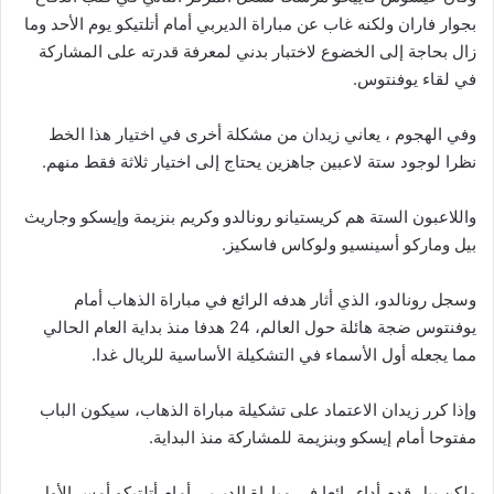
بجوار فاران ولكنه غاب عن مباراة الديربي أمام أتلتيكو يوم الأحد وما
زال بحاجة إلى الخضوع لاختبار بدني لمعرفة قدرته على المشاركة
في لقاء يوفنتوس.
وفي الهجوم ، يعاني زيدان من مشكلة أخرى في اختيار هذا الخط
نظرا لوجود ستة لاعبين جاهزين يحتاج إلى اختيار ثلاثة فقط منهم.
واللاعبون الستة هم كريستيانو رونالدو وكريم بنزيمة وإيسكو وجاريث
بيل وماركو أسينسيو ولوكاس فاسكيز.
وسجل رونالدو، الذي أثار هدفه الرائع في مباراة الذهاب أمام
يوفنتوس ضجة هائلة حول العالم، 24 هدفا منذ بداية العام الحالي
مما يجعله أول الأسماء في التشكيلة الأساسية للريال غدا.
وإذا كرر زيدان الاعتماد على تشكيلة مباراة الذهاب، سيكون الباب
مفتوحا أمام إيسكو وبنزيمة للمشاركة منذ البداية.
ولكن بيل قدم أداء رائعا في مباراة الديربي أمام أتلتيكو أمس الأول