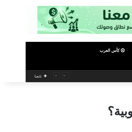
كأس العرب
تابعنا
بية؟