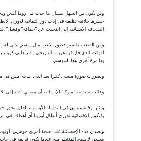
ولن يكون من السهل نسيان ما حدث في روما أمس ويحت
الصحافة الإسبانية إلى التحدث عن “حماقة” وفشل” الفر
ومن الصعب تفسير حصول لاعب مثل ميسي على لقب واح
الوقت الذي فاز فيه غريمه التاريخي، البرتغالي كريستيان
بها مرة أخرى هذا الموسم.
وتضررت صورة ميسي كثيرا بعد الذي حدث أمس في ملعب
وقالت صحيفة “ماركا” الإسبانية أن ميسي “عاد إلى الاخ
وتثير أرقام ميسي في البطولة الأوروبية القلق بحق: حي
بالأدوار الإقصائية لدوري أبطال أوروبا أي أهداف في م
وتصدق هذه الإحصائية على صحة أمرين جوهرين: أولهما 
ميسي لا يقدم المنتظر منه عندما يكون فريقه في حاجة إ