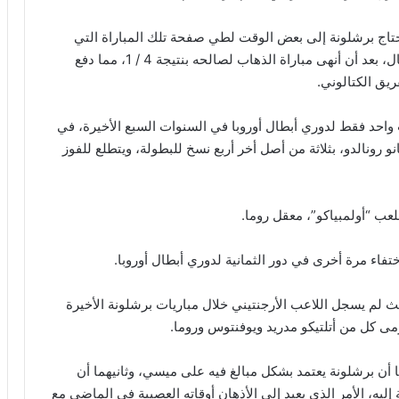
اج برشلونة إلى بعض الوقت لطي صفحة تلك المباراة التي
خسرها بثلاثية نظيفة في إياب دور الثمانية لدوري الأبطال، بعد أن أنهى مباراة الذهاب لصالحه بنتيجة 4 / 1، مما دفع
يق الكتالوني.
د فقط لدوري أبطال أوروبا في السنوات السبع الأخيرة، في
و رونالدو، بثلاثة من أصل أخر أربع نسخ للبطولة، ويتطلع للفوز
 “أولمبياكو”، معقل روما.
تفاء مرة أخرى في دور الثمانية لدوري أبطال أوروبا.
ث لم يسجل اللاعب الأرجنتيني خلال مباريات برشلونة الأخيرة
رمى كل من أتلتيكو مدريد ويوفنتوس وروما.
أن برشلونة يعتمد بشكل مبالغ فيه على ميسي، وثانيهما أن
ليه، الأمر الذي يعيد إلى الأذهان أوقاته العصيبة في الماضي مع