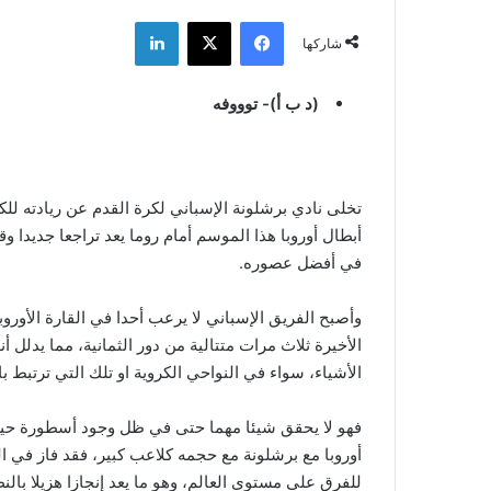
فيسبوك
‫X
لينكدإن
شاركها
(د ب أ)- توووفه
تخلى نادي برشلونة الإسباني لكرة القدم عن ريادته للك
أبطال أوروبا هذا الموسم أمام روما يعد تراجعا جديدا و
في أفضل عصوره.
وأصبح الفريق الإسباني لا يرعب أحدا في القارة الأورو
الأخيرة ثلاث مرات متتالية من دور الثمانية، مما يدلل 
الأشياء، سواء في النواحي الكروية او تلك التي ترتبط 
فهو لا يحقق شيئا مهما حتى في ظل وجود أسطورة حية 
أوروبا مع برشلونة مع حجمه كلاعب كبير، فقد فاز في ال
للفرق على مستوى العالم، وهو ما يعد إنجازا هزيلا بالن