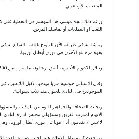
المنتخب الأرجنتيني.
ورغم ذلك، نجح ميسي هذا الموسم في التغطية على كل
اللعب أو التطلعات أو تماسك الفريق.
وبرشلونة في طريقه الآن للتتويج باللقب السابع له في 
بقوة مرة تلو الأخرى في دوري أبطال أوروبا.
وخلال الأعوام الأخيرة ، أنفق برشلونة ما يقرب من 800 مليون يورو (مليار دولار تقريبا) لعقد صفقات شراء لاعبين جدد.
وقال الإسباني خوسيه ماريا مينخيا، وكيل اللاعبين، في 
الموجودين في النادي يلعبون منذ ثلاث سنوات”.
وبحثت الصحافة والجماهير اليوم عن المذنب والمسؤو
الاتهام لمدرب الفريق ومسؤولي مجلس إدارة النادي الذ
لاعبين لا يقدمون أداء قويا في دوري أبطال أوروبا، وهي
وتوافقت كل وسائل الإعلام على اختيار صورة واحدة لل