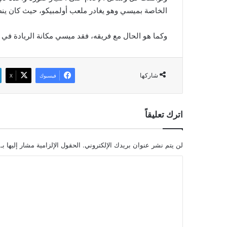
الخاصة بميسي وهو يغادر ملعب أولمبيكو، حيث كان ينظ
وكما هو الحال مع فريقه، فقد ميسي مكانة الريادة في ال
شاركها
فيسبوك
‫X
اترك تعليقاً
لن يتم نشر عنوان بريدك الإلكتروني.
الحقول الإلزامية مشار إليها بـ
ا
ل
ت
ع
ل