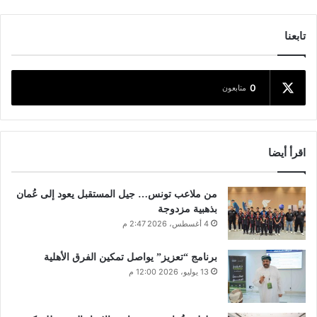
تابعنا
0
متابعون
اقرأ أيضا
من ملاعب تونس… جيل المستقبل يعود إلى عُمان
بذهبية مزدوجة
4 أغسطس، 2026 2:47 م
برنامج “تعزيز” يواصل تمكين الفرق الأهلية
13 يوليو، 2026 12:00 م