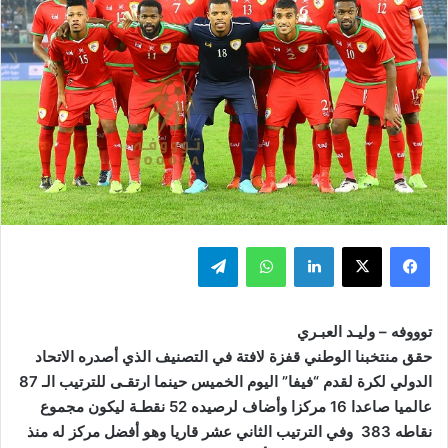
فيسبوك
‫X
لينكدإن
واتساب
تيلقرام
توووفه – وليـد العبـري
حقق منتخبنا الوطني قفزة لافتة في التصنيف الذي أصدره الاتحاد
الدولي لكرة لقدم “فيفا” اليوم الخميس حينما ارتقـى للترتيب الـ 87
عالميا صاعدا 16 مركزا وأضاف لرصيده 52 نقطـة ليكون مجموع
نقاطه 383 وفي الترتيب الثاني عشر قاريا وهو أفضل مركز له منذ