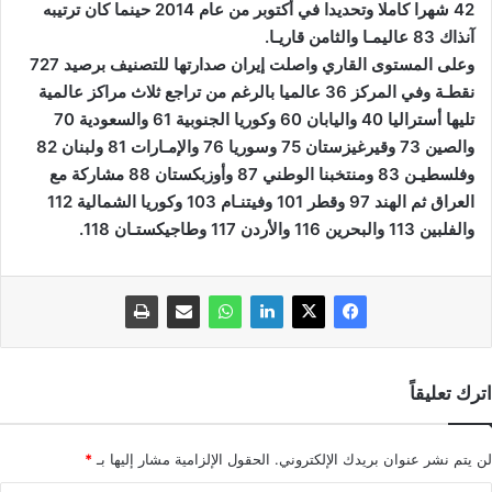
42 شهرا كاملا وتحديدا في أكتوبر من عام 2014 حينما كان ترتيبه
آنذاك 83 عاليمـا والثامن قاريـا.
وعلى المستوى القاري واصلت إيران صدارتها للتصنيف برصيد 727
نقطـة وفي المركز 36 عالميا بالرغم من تراجع ثلاث مراكز عالمية
تليها أستراليا 40 واليابان 60 وكوريا الجنوبية 61 والسعودية 70
والصين 73 وقيرغيزستان 75 وسوريا 76 والإمـارات 81 ولبنان 82
وفلسطيـن 83 ومنتخبنا الوطني 87 وأوزبكستان 88 مشاركة مع
العراق ثم الهند 97 وقطر 101 وفيتنـام 103 وكوريا الشمالية 112
والفلبين 113 والبحرين 116 والأردن 117 وطاجيكستـان 118.
اترك تعليقاً
لن يتم نشر عنوان بريدك الإلكتروني.
الحقول الإلزامية مشار إليها بـ
*