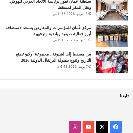
سلطنة عُمان تفوز برئاسة الاتحاد العربي للهوكي
ونقل المقر لمسقط
13 يوليو، 2026 11:55 ص
مركز عُمان للمؤتمرات والمعارض يستعد لاستضافة
أبرز فعالية صيفية رياضية وترفيهية
10 يوليو، 2026 11:45 ص
من مسقط إلى لشبونة.. مجموعة أوكيو تصنع
التاريخ وتتوج ببطولة البرتغال الدولية 2026
7 يوليو، 2026 6:48 م
تابعنا
‫X
فيسبوك
‫YouTube
انستقرام