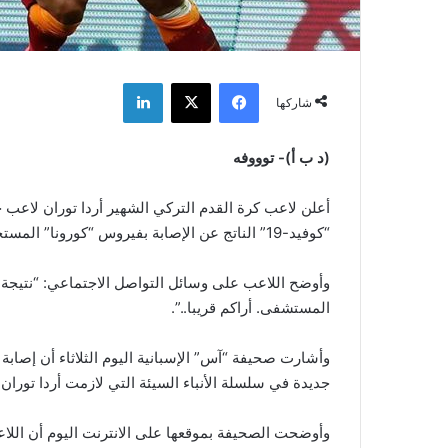
فيسبوك
‫X
لينكدإن
شاركها
(د ب أ)- توووفه
أعلن لاعب كرة القدم التركي الشهير أردا توران لا
“كوفيد-19” الناتج عن الإصابة بفيروس “كورونا” المستجد.
المستشفى. أراكم قريبا..”.
وأشارت صحيفة “آس” الإسبانية اليوم الثلاثاء أن إصابة 
جديدة في سلسلة الأنباء السيئة التي لازمت أردا توران ف
وأوضحت الصحيفة بموقعها على الانترنت اليوم أن اللاع