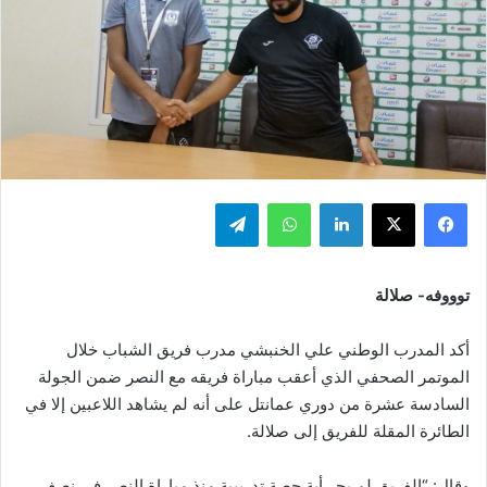
فيسبوك
‫X
لينكدإن
واتساب
تيلقرام
توووفه- صلالة
أكد المدرب الوطني علي الخنبشي مدرب فريق الشباب خلال
الموتمر الصحفي الذي أعقب مباراة فريقه مع النصر ضمن الجولة
السادسة عشرة من دوري عمانتل على أنه لم يشاهد اللاعبين إلا في
الطائرة المقلة للفريق إلى صلالة.
وقال: “الفريق لم يجر أية حصة تدريبية منذ مباراة النصر في نصف