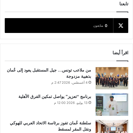
تابعنا
0
متابعون
اقرأ أيضا
من ملاعب تونس… جيل المستقبل يعود إلى عُمان
بذهبية مزدوجة
4 أغسطس، 2026 2:47 م
برنامج “تعزيز” يواصل تمكين الفرق الأهلية
13 يوليو، 2026 12:00 م
سلطنة عُمان تفوز برئاسة الاتحاد العربي للهوكي
ونقل المقر لمسقط