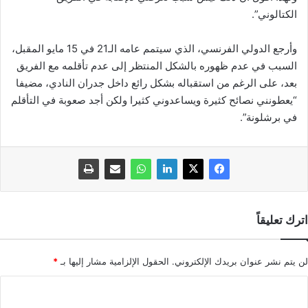
الكتالوني”.
وأرجع الدولي الفرنسي، الذي سيتمم عامه الـ21 في 15 مايو المقبل،
السبب في عدم ظهوره بالشكل المنتظر إلى عدم تأقلمه مع الفريق
بعد، على الرغم من استقباله بشكل رائع داخل جدران النادي، مضيفا
“يعطونني نصائح كثيرة ويساعدوني كثيرا ولكن أجد صعوبة في التأقلم
في برشلونة”.
اترك تعليقاً
لن يتم نشر عنوان بريدك الإلكتروني.
الحقول الإلزامية مشار إليها بـ
*
ا
ل