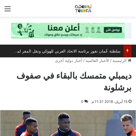
الق
سلطنة عُمان تفوز برئاسة الاتحاد العربي للهوكي ونقل المقر لمسقط
الرئيسية
/
الأخبار العالمية
/
أخبار دولية أخرى
ديمبلي متمسك بالبقاء في صفوف
برشلونة
15 أبريل، 2018 11:31 م
0