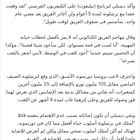
وأكد ديمبلي لبرنامج (تيليفوت) على التليفزيون الفرنسي “لقد وقعت
عقدا مع برشلونة لمدة 5 أعوام ولن أغادر الفريق بعد مضي عام
واحد، سأستمر في صفوف الفريق لوقت طويل”.
وقال مهاجم الفريق الكتالوني أنه لا يمر بأفضل لحظات حياته
المهنية، “أنا لست في قمة مستواي، لكن سأعود شيئا فشيئا”، مؤكدا
أن التحسن سيتم عندما “أعود للعب في الوسط، لأنني أشعر بالتعب
بسرعة”.
واعترف لاعب بروسيا دورتموند الأسبق، الذي وقع لبرشلونة الصيف
الماضي مقابل 105 مليون يورو بالإضافة إلى 35 مليون آخرين
كمتغيرات، أنه يعاني من مشاكل بدنية بعد الإصابتين الذي تعرض لهما
فور وصوله للفريق وعلى إثرهما غاب لمدة 4 أشهر عن اللعب.
ونفي ديمبلي أن تكون إصاباته بسبب عدم الإهتمام بنفسه قائلا
“أمتلك في برشلونة أسلوب حياة أفضل مما كان في دورتموند،
فهناك لم أكن أمتلك أسلوب صحي مماثل ولكن لم أتعرض للإصابة
ولهذا أقول أن ذلك ليس سبب تعرضي للإصابة في الفريق