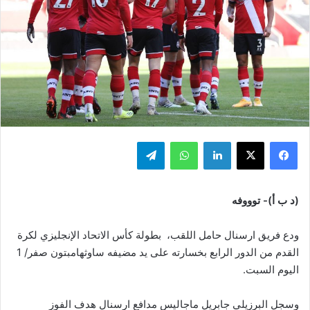
فيسبوك
‫X
لينكدإن
واتساب
تيلقرام
(د ب أ)- توووفه
ودع فريق ارسنال حامل اللقب، بطولة كأس الاتحاد الإنجليزي لكرة
القدم من الدور الرابع بخسارته على يد مضيفه ساوثهامبتون صفر/ 1
اليوم السبت.
وسجل البرزيلي جابريل ماجاليس مدافع ارسنال هدف الفوز