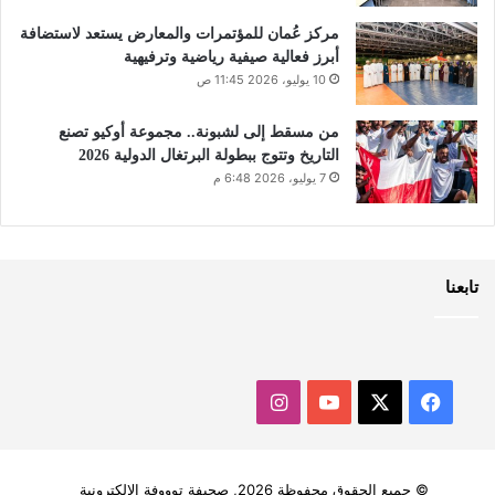
مركز عُمان للمؤتمرات والمعارض يستعد لاستضافة
أبرز فعالية صيفية رياضية وترفيهية
10 يوليو، 2026 11:45 ص
من مسقط إلى لشبونة.. مجموعة أوكيو تصنع
التاريخ وتتوج ببطولة البرتغال الدولية 2026
7 يوليو، 2026 6:48 م
تابعنا
‫X
فيسبوك
‫YouTube
انستقرام
© جميع الحقوق محفوظة 2026, صحيفة توووفة الالكترونية