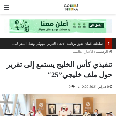
الق
سلطنة عُمان تفوز برئاسة الاتحاد العربي للهوكي ونقل المقر لمسقط
الرئيسية
/
الأخبار العالمية
تنفيذي كأس الخليج يستمع إلى تقرير
حول ملف خليجي”25″
9 فبراير، 2021 10:20 م
0