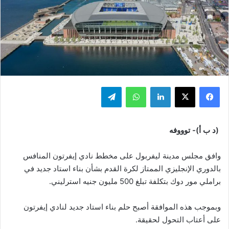
فيسبوك
‫X
لينكدإن
واتساب
تيلقرام
(د ب أ)- توووفه
وافق مجلس مدينة ليفربول على مخطط نادي إيفرتون المنافس
بالدوري الإنجليزي الممتاز لكرة القدم بشأن بناء استاد جديد في
براملي مور دوك بتكلفة تبلغ 500 مليون جنيه استرليني.
وبموجب هذه الموافقة أصبح حلم بناء استاد جديد لنادي إيفرتون
على أعتاب التحول لحقيقة.