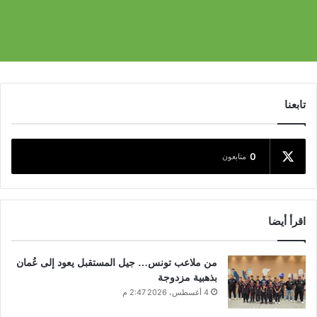
تابعنا
0
متابعون
اقرأ أيضا
من ملاعب تونس… جيل المستقبل يعود إلى عُمان
بذهبية مزدوجة
4 أغسطس، 2026 2:47 م