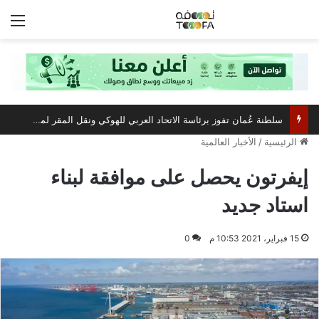
الق
سلطنة عُمان تفوز برئاسة الاتحاد العربي للهوكي ونقل المقر لمسقط
الرئيسية
/
الأخبار العالمية
إيفرتون يحصل على موافقة لبناء
استاد جديد
15 فبراير، 2021 10:53 م
0