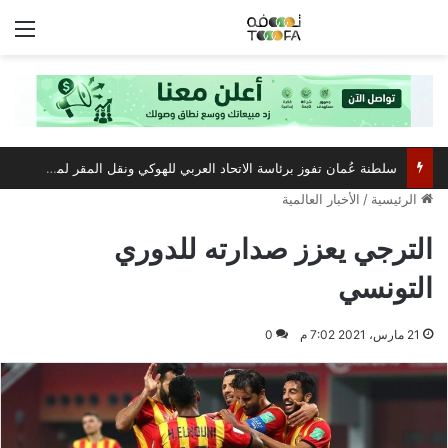
الق
سلطنة عُمان تفوز برئاسة الاتحاد العربي للهوكي ونقل المقر لمسقط
الرئيسية
/
الأخبار العالمية
الترجي يعزز صدارته للدوري
التونسي
21 مارس، 2021 7:02 م
0