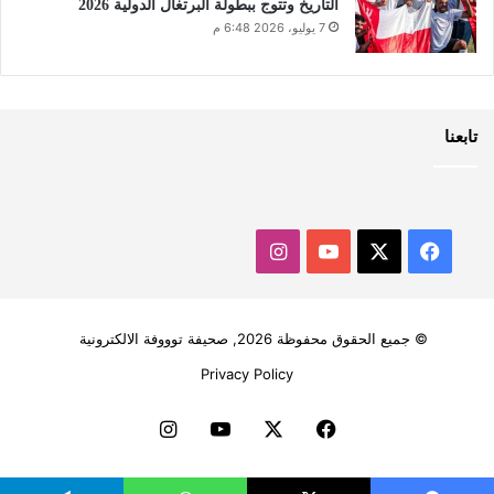
التاريخ وتتوج ببطولة البرتغال الدولية 2026
7 يوليو، 2026 6:48 م
تابعنا
‫X
فيسبوك
‫YouTube
انستقرام
© جميع الحقوق محفوظة 2026, صحيفة توووفة الالكترونية
Privacy Policy
فيسبوك
‫X
‫YouTube
انستقرام