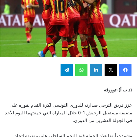
فيسبوك
‫X
لينكدإن
واتساب
تيلقرام
(د ب أ)-توووفه
عزز فريق الترجي صدارته للدوري التونسي لكرة القدم بفوزه على
مضيفه مستقبل الرجيش 1-0 خلال المباراة التي جمعتهما اليوم الأحد
في الجولة العشرين من الدوري.
وشهدت أيضا هذه الجولة فوز النجم الساحلي على مضيفه اتحاد