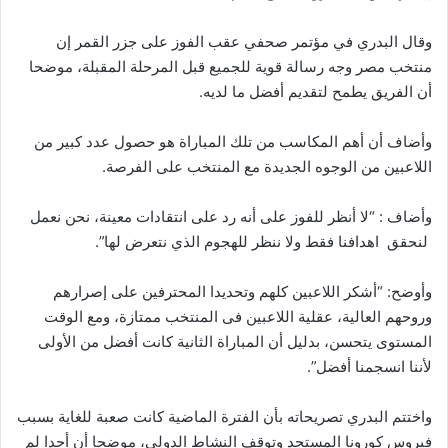
وقال البدري في مؤتمر صحفي عقب الفوز على جزر القمر إن
منتخب مصر وجه رسالة قوية للجميع قبل المرحلة المقبلة، موضحا
أن الفريق يطمح لتقديم أفضل ما لديه.
وأضاف أن أهم المكاسب من تلك المباراة هو حصول عدد كبير من
اللاعبين من الوجوه الجديدة مع المنتخب على الفرصة.
وأضاف : “لا أنظر للفوز على أنه رد على انتقادات معينة، نحن نعمل
لنحقق اهدافنا فقط ولا ننظر للهجوم الذي نتعرض لها”.
وأوضح: “أشكر اللاعبين كلهم وتحديدا المحترفين على إصرارهم
وروحهم العالية، عقلية اللاعبين فى المنتخب ممتازة، ومع الوقت
المستوى يتحسن، بدليل أن المباراة الثانية كانت أفضل من الأولى
لأننا انسجمنا أفضل”.
واختتم البدري تصريحاته بأن الفترة الماضية كانت صعبة للغاية بسبب
فيروس كورونا المستجد وتوقف النشاط الدولي، موضحا أن أحدا لم