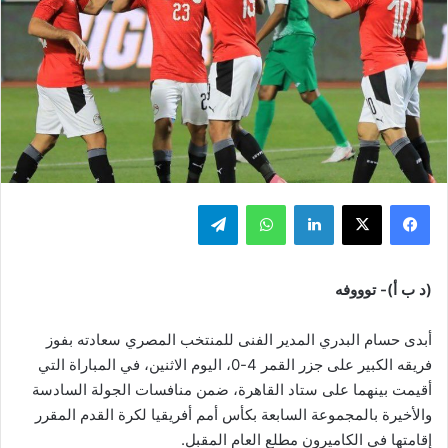
فيسبوك
‫X
لينكدإن
واتساب
تيلقرام
(د ب أ)- توووفه
أبدى حسام البدري المدير الفنى للمنتخب المصري سعادته بفوز
فريقه الكبير على جزر القمر 4-0، اليوم الاثنين، في المباراة التي
أقيمت بينهما على ستاد القاهرة، ضمن منافسات الجولة السادسة
والأخيرة بالمجموعة السابعة بكأس أمم أفريقيا لكرة القدم المقرر
إقامتها في الكاميرون مطلع العام المقبل.