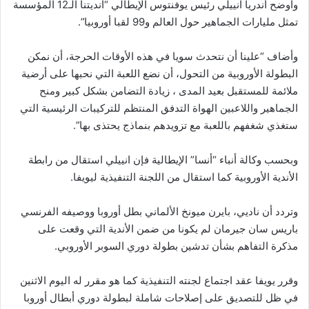
وأوضح أندريا انييلي رئيس يوفنتوس الإيطالي “أنديتنا الـ12 المؤسسة
تمثل مليارات الجماهير حول العالم و99 لقبا أوروبيا”.
وأضاف “علينا أن نتحدث سويا في هذه الأوقات الحرجة، أن نمكن
البطولة الأوروبية من التحول، أن نضع اللعبة التي نحبها على أرضية
ملائمة للمستقبل بعيد المدى ، زيادة التضامن بشكل كبير ومنح
الجماهير واللاعبين الهواة التدفق المنتظم للتركيبات الرئيسية التي
ستغذي شغفهم باللعبة مع تزويدهم بنماذج يحتذى بها”.
وبحسب وكالة أنباء “أنسا” الإيطالية فإن انييلي استقال من رابطة
الأندية الأوروبية كما استقال من اللجنة التنفيذية ليويفا.
وتردد أن ناديي، بايرن ميونخ الألماني بطل أوروبا ووصيفه الفرنسي
باريس سان جيرمان لم يكونا من ضمن الأندية التي وقعت على
مذكرة التفاهم بشأن تدشين بطولة دوري السوبر الأوروبي.
وقرر يويفا عقد اجتماع لجنته التنفيذية كما هو مقرر له اليوم الاثنين
في ظل للتصديق على إصلاحات شاملة لبطولة دوري أبطال أوروبا