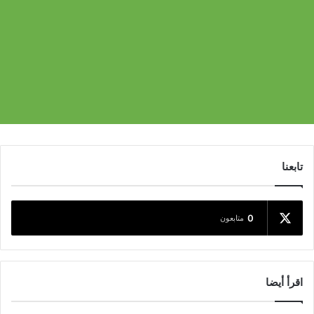
تابعنا
0
متابعون
اقرأ أيضا