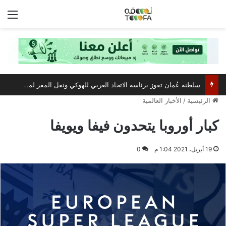
الق
سلطنة عُمان تفوز برئاسة الاتحاد العربي للهوكي ونقل المقر لمسقط
الرئيسية
/
الأخبار العالمية
كبار أوروبا يتحدون فيفا ويويفا
19 أبريل، 2021 1:04 م
0