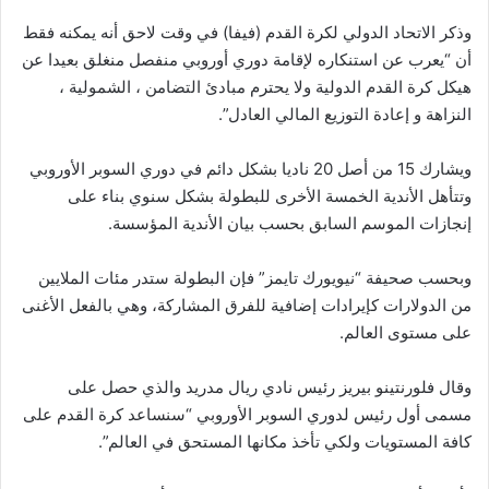
وذكر الاتحاد الدولي لكرة القدم (فيفا) في وقت لاحق أنه يمكنه فقط
أن “يعرب عن استنكاره لإقامة دوري أوروبي منفصل منغلق بعيدا عن
هيكل كرة القدم الدولية ولا يحترم مبادئ التضامن ، الشمولية ،
النزاهة و إعادة التوزيع المالي العادل”.
ويشارك 15 من أصل 20 ناديا بشكل دائم في دوري السوبر الأوروبي
وتتأهل الأندية الخمسة الأخرى للبطولة بشكل سنوي بناء على
إنجازات الموسم السابق بحسب بيان الأندية المؤسسة.
وبحسب صحيفة “نيويورك تايمز” فإن البطولة ستدر مئات الملايين
من الدولارات كإيرادات إضافية للفرق المشاركة، وهي بالفعل الأغنى
على مستوى العالم.
وقال فلورنتينو بيريز رئيس نادي ريال مدريد والذي حصل على
مسمى أول رئيس لدوري السوبر الأوروبي “سنساعد كرة القدم على
كافة المستويات ولكي تأخذ مكانها المستحق في العالم”.