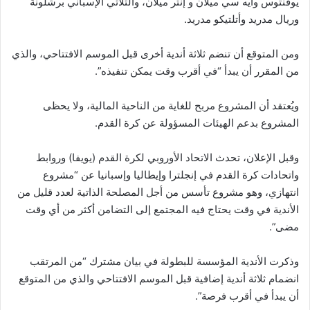
يوفنتوس وأيه سي ميلان و إنتر ميلان، والثلاثي الإسباني برشلونة
وريال مدريد وأتلتيكو مدريد.
ومن المتوقع أن تنضم ثلاثة أندية أخرى قبل الموسم الافتتاحي، والذي
من المقرر أن يبدأ “في أقرب وقت يمكن تنفيذه”.
ويُعتقد أن المشروع مربح للغاية من الناحية المالية، ولا يحظى
المشروع بدعم الهيئات المسؤولة عن كرة القدم.
وقبل الإعلان، تحدث الاتحاد الأوروبي لكرة القدم (يويفا) وروابط
واتحادات كرة القدم في إنجلترا وإيطاليا وإسبانيا عن “مشروع
انتهازي، وهو مشروع تأسس من أجل المصلحة الذاتية لعدد قليل من
الأندية في وقت يحتاج فيه المجتمع إلى التضامن أكثر من أي وقت
مضى”.
وذكرت الأندية المؤسسة للبطولة في بيان مشترك “من المرتقب
انضمام ثلاثة أندية إضافية قبل الموسم الافتتاحي والذي من المتوقع
أن يبدأ في أقرب فرصة”.