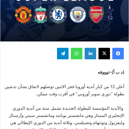
فيسبوك
‫X
لينكدإن
واتساب
تيلقرام
(د ب أ)-توووفه
أعلن 12 من كبار أندية أوروبا فجر الاثنين توصلهم لاتفاق بشأن تدشين
بطولة “دوري سوبر أوروبي” في أقرب وقت ممكن.
والأندية المؤسسة للبطولة الجديدة تشمل ستة من أندية الدوري
الإنجليزي الممتاز وهي مانشستر يونايتد ومانشستر سيتي وآرسنال
وليفربول وتوتنهام وتشيلسي، وثلاثة أندية من الدوري الإيطالي هي