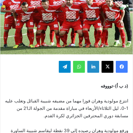
فيسبوك
‫X
لينكدإن
واتساب
تيلقرام
(د ب أ)-توووفه
انتزع مولودية وهران فوزا مهما من مضيفه شبيبة القبائل وتغلب عليه
1-0، ليل الثلاثاء/الأربعاء في مباراة مقدمة من الجولة الـ21 من
مسابقة دوري المحترفين الجزائري لكرة القدم.
ورفع مولودية وهران رصيده إلى 39 نقطة ليقاسم شبيبة الساورة