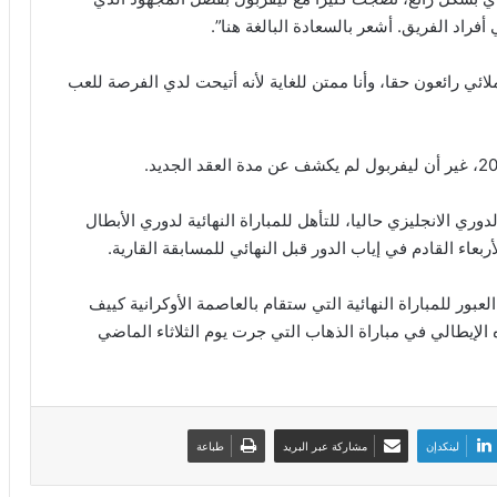
راد الفريق. أشعر بالسعادة البالغة هنا”.
ائي رائعون حقا، وأنا ممتن للغاية لأنه أتيحت لدي الفرصة للعب
ري الانجليزي حاليا، للتأهل للمباراة النهائية لدوري الأبطال
عاء القادم في إياب الدور قبل النهائي للمسابقة القارية.
بور للمباراة النهائية التي ستقام بالعاصمة الأوكرانية كييف
، عقب فوزه الكبير 5 / 2 على نظيره الإيطالي في مباراة الذهاب التي جرت يوم الثلاثاء الماضي
لينكدإن
مشاركة عبر البريد
طباعة