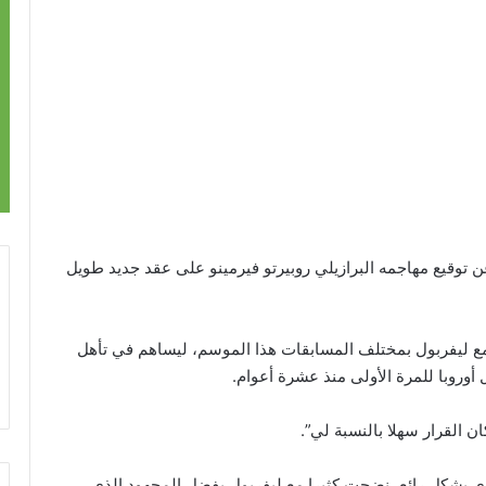
عن توقيع مهاجمه البرازيلي روبيرتو فيرمينو على عقد جديد طويل
اما/ 27 هدفا في 50 مباراة لعبها مع ليفربول بمختلف المسابقات هذا الموسم، ليساهم في تأهل
 أوروبا للمرة الأولى منذ عشرة أعوام.
 القرار سهلا بالنسبة لي”.
 بشكل رائع، نضجت كثيرا مع ليفربول بفضل المجهود الذي