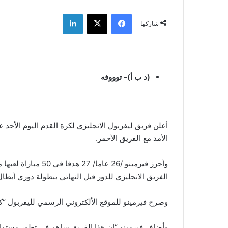
فيسبوك
‫X
لينكدإن
شاركها
(د ب أ)- توووفه
أعلن فريق ليفربول الانجليزي لكرة القدم اليوم الأحد 
الأمد مع الفريق الأحمر.
وأحرز فيرمينو /26 ع
الفريق الانجليزي للدور قبل النهائي ببطولة دوري أبطال
وصرح فيرمينو للموقع الألكتروني الرسمي لليفربول “كان
وأضاف فيرمينو “إن هذا الفريق ساهم في تطور مستواي