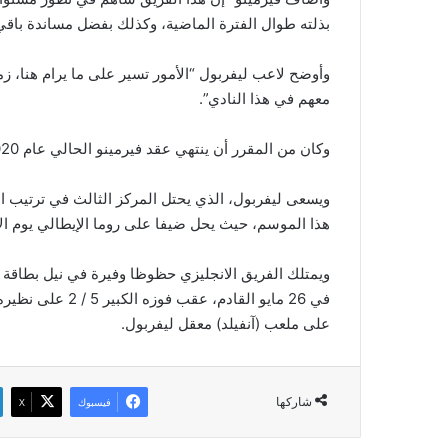
بذلته طوال الفترة الماضية، وكذلك بفضل مساندة باقي أف
وأوضح لاعب ليفربول “الأمور تسير على ما يرام هنا، زمل
معهم في هذا النادي”.
وكان من المقرر أن ينتهي عقد فيرمينو الحالي عام 2020، غير أن ليفربول لم يكشف عن مدة العقد الجديد.
ويسعى ليفربول، الذي يحتل المركز الثالث في ترتيب الدو
هذا الموسم، حيث يحل ضيفا على روما الإيطالي يوم الأرب
ويمتلك الفريق الانجليزي حظوظا وفيرة في نيل بطاقة الع
في 26 مايو القادم
على ملعب (آنفيلد) معقل ليفربول.
شاركها
فيسبوك
‫X