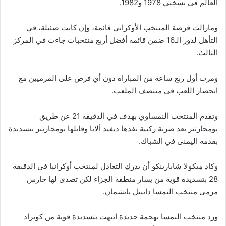
العالم في نسختي 1978 و1982.
ومازالت فرصة المنتخب الأوكراني قائمة، وإن كانت ضئيلة، في
التأهل لدور الـ16 ضمن قائمة أفضل أربع منتخبات جاءت في المركز
الثالث.
ومرت أول ربع ساعة من المباراة دون أي فرص على المرميين مع
انحصار اللعب في منتصف الملعب.
وتقدم المنتخب النمساوي بهدف في الدقيقة 21 عن طريق
بومجارتنر بعد ضربة ركنية نفذها ديفيد ألابا وقابلها بومجارتنر بتسديدة
بقدمه اليمنى في الشباك.
وكاد ميكولا شابارينكو أن يدرك التعادل لمنتخب أوكرانيا في الدقيقة
28 بتسديدة قوية من يسار منطقة الجزاء لكن تصدى لها حارس
مرمى منتخب النمسا دانييل باتشمان.
ورد منتخب النمسا بهجمة جديدة انتهت بتسديدة قوية من كونراد