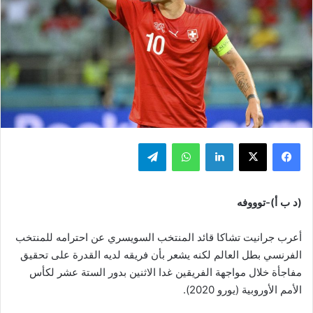
فيسبوك
‫X
لينكدإن
واتساب
تيلقرام
(د ب أ)-توووفه
أعرب جرانيت تشاكا قائد المنتخب السويسري عن احترامه للمنتخب
الفرنسي بطل العالم لكنه يشعر بأن فريقه لديه القدرة على تحقيق
مفاجأة خلال مواجهة الفريقين غدا الاثنين بدور الستة عشر لكأس
الأمم الأوروبية (يورو 2020).