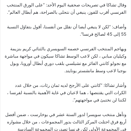
وقال تشاكا في تصريحات صحفية اليوم الأحد: “على الورق المنتخب
الفرنسي أقرب للفوز، ينبغي أن نتحلى بالصراحة، هم أبطال العالم”.
وأضاف: “لكن لا ينبغي أيضا أن نقلل من أنفسنا، أقول بتفاؤل النسبة
55 إلى 45 لصالح فرنسا”.
ويهاجم المنتخب الفرنسي خصمه السويسري بالثنائي كريم بنزيمة
وكيليان مبابي ، لكن لاعب الوسط تشاكا سيكون في مواجهة مباشرة
مع نجولو كانتي الفائز مع تشيلسي بلقب دوري أبطال أوروبا، وبول
بوجبا لاعب وسط مانشستر يونايتد.
وأشار تشاكا: “كانتي على الأرجح لديه ثمان رئات، من خلال عدد
الكرات التي يقتنصها ، هما لاعبان في غاية الأهمية بالنسبة لفرنسا ،
لكننا لن نختبئ في مواجهتهم”.
وتأهل منتخب سويسرا لدور الستة عشر في بوخارست ، ضمن أفضل
أربع فرق احتلت المركز الثالث بدور المجموعات ، من خلال مشواره
في المجموعة الأولى لكن فرنسا تصدرت المجموعة السادسة