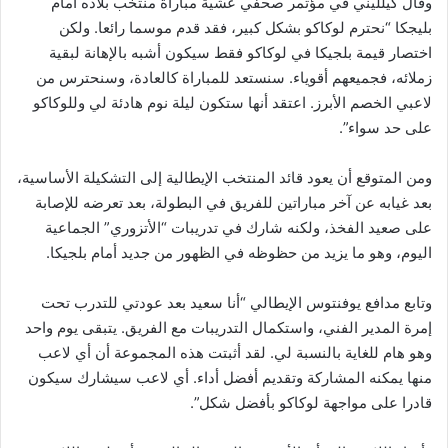
وقال كيلليني في مؤتمر صحفي عشية مباراة منتخب بلاده أمام
بليجكا “نحترم لوكاكو بشكل كبير، فقد قدم موسما رائعا. ولكن
اختصار قيمة بلجيكا في لوكاكو فقط سيكون أشبه بالإهانة لبقية
زملائه، فجميعهم أقوياء. سنستعد للمباراة كالعادة، وسنحترس من
لاعبي الخصم الأبرز. اعتقد أنها ستكون ليلة نوم هادئة لي وللوكاكو
على حد سواء”.
ومن المتوقع أن يعود قائد المنتخب الإيطالية إلى التشكيلة الأساسية،
بعد غيابه عن آخر مباراتين للفريق في البطولة، بعد تعرضه للإصابة
على صعيد الفخذ، ولكنه شارك في تدريبات “الأتزوري” الجماعية
اليوم، وهو ما يزيد من حظوظه في الظهور من جديد أمام بلجيكا.
وتابع مدافع يوفنتوس الإيطالي “أنا سعيد بعد عودتي للتدرب تحت
إمرة المدير الفني، واستكمال التدريبات مع الفريق. يتبقى يوم واحد
وهو هام للغاية بالنسبة لي. لقد أثبتت هذه المجموعة أن أي لاعب
منها يمكنه المشاركة وتقديم أفضل أداء. أي لاعب سيشارك سيكون
قادرا على مواجهة لوكاكو بأفضل شكل”.