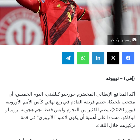
روميلو لوكاكو
فيسبوك
‫X
لينكدإن
واتساب
تيلقرام
(إفي) – توووفه
أكد المدافع الإيطالي المخضرم جورجيو كيلليني، اليوم الخميس، أن
منتخب بلجيكا، خصم فريقه القادم في ربع نهائي كأس الأمم الأوروبية
(يورو 2020)، يضم الكثير من النجوم وليس فقط نجم هجومه، روميلو
لوكاكو، مشددا على أهمية أن يكون لاعبو “الأتزوري” في قمة
تركيزهم خلال اللقاء.