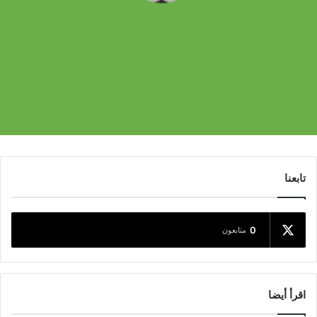
تابعنا
0
متابعون
اقرأ أيضا