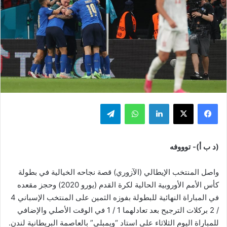
فيسبوك
‫X
لينكدإن
واتساب
تيلقرام
(د ب أ)- توووفه
واصل المنتخب الإيطالي (الآزوري) قصة نجاحه الخيالية في بطولة
كأس الأمم الأوروبية الحالية لكرة القدم (يورو 2020) وحجز مقعده
في المباراة النهائية للبطولة بفوزه الثمين على المنتخب الإسباني 4
/ 2 بركلات الترجيح بعد تعادلهما 1 / 1 في الوقت الأصلي والإضافي
للمباراة اليوم الثلاثاء على استاد “ويمبلي” بالعاصمة البريطانية لندن.