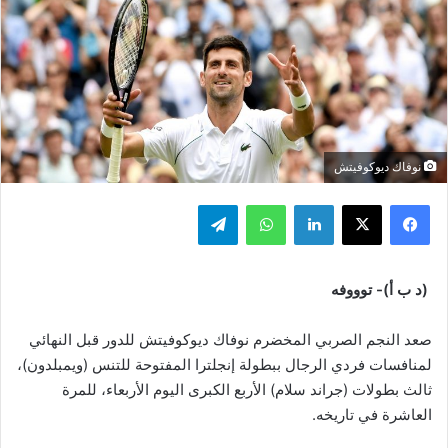
نوفاك ديوكوفيتش
فيسبوك
‫X
لينكدإن
واتساب
تيلقرام
(د ب أ)- توووفه
صعد النجم الصربي المخضرم نوفاك ديوكوفيتش للدور قبل النهائي
لمنافسات فردي الرجال ببطولة إنجلترا المفتوحة للتنس (ويمبلدون)،
ثالث بطولات (جراند سلام) الأربع الكبرى اليوم الأربعاء، للمرة
العاشرة في تاريخه.