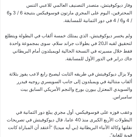
وفاز ديوكوفيتش، متصدر التصنيف العالمي للاعبي التنس
المحترفين، اليوم على المجري مارتون فوسوفيكس بنتيجة 6 / 3 و6
/ 4 و6 / 4 في دور الثمانية للمسابقة.
ولم يخسر ديوكوفيتش، الذي يمتلك خمسة ألقاب في البطولة ويتطلع
لتحقيق لقبه الـ20 في بطولات جراند سلام، سوى بمجموعة واحدة
فقط خلال مسيرته في النسخة الحالية لويمبلدون أمام البريطاني
جاك درابر في الدور الأول للمسابقة.
ولا يزال ديوكوفيتش في طريقه الثابت ليصبح رابع لاعب يفوز بثلاثة
ألقاب متتالية في ويمبلدون إلى جانب السويسري روجيه فيدرر
والسويدي المعتزل بيورن بورج والنجم الأمريكي السابق بيت
سامبراس.
وعقب فوزه على فوسوفيكس، أول مجري يبلغ دور الثمانية في
البطولات الأربع الكبرى منذ 40 عاما، قال ديوكوفيتش في تصريحات
نقلتها وكالة الأنباء البريطانية (بي أيه ميديا) “أعتقد أن المباراة كانت
قوية للغاية”.