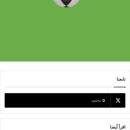
تابعنا
0
متابعون
اقرأ أيضا