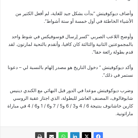
وأضاف ديوكوفيتش “بدأت بشكل جيد للغاية، لم أفعل الكثير من
الأشياء الخاطئة في أول خمسة أو ستة أشواط”.
وأوضح اللاعب الصربي “كسر إرسال فوسوفيكس في شوط واحد
بالمجموعتين الثانية والثالثة كان كافيا، وأتقدم بالتحية لمارتون. لقد
قدم بطولة رائعة حقا”.
وأكد ديوكوفيتش ” دخول التاريخ هو مصدر إلهام بالنسبة لي – دعونا
نستمر في ذلك”.
وضرب ديوكوفيتش موعدا في الدور قبل النهائي مع الكندي دينيس
شابوفالوف، المصنف العاشر للبطولة، الذي اجتاز عقبة الروسي
كارين خاشانوف بنتيجة 6 / 4 و3 / 6 و5 / 7 و6 / 1 و6 / 4 في مباراة
ماراثونية.