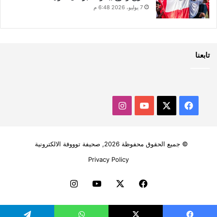
7 يوليو، 2026 6:48 م
تابعنا
‫X
فيسبوك
‫YouTube
انستقرام
© جميع الحقوق محفوظة 2026, صحيفة توووفة الالكترونية
Privacy Policy
فيسبوك
‫X
‫YouTube
انستقرام