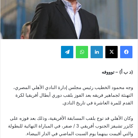
فيسبوك
‫X
لينكدإن
واتساب
تيلقرام
(د ب أ) – توووفه
وجه محمود الخطيب رئيس مجلس إدارة النادي الأهلي المصري،
التهنئة لجماهير فريقه بعد الفوز بلقب دوري أبطال أفريقيا لكرة
القدم للمرة العاشرة في تاريخ النادي.
وكان الأهلي قد توج بلقب المسابقة الأفريقية، وذلك بعد فوزه على
كايزر تشيفز الجنوب أفريقي 3 / صفر، في المباراة النهائية للبطولة
والتي أقيمت بينهما يوم السبت الماضي في الدار البيضاء.