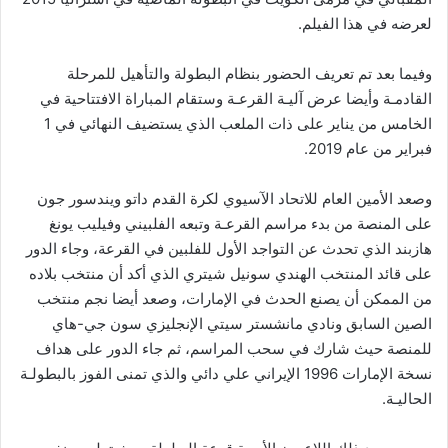
لعرضه في هذا الفيلم.
وفيما بعد تم تعريف الحضور بنظام البطولة والتأهيل للمرحلة
القادمـة وأيضا عرض آليـة القرعـة وستقام المباراة الافتتاحية في
الخامس من يناير على ذات الملعب الذي يستضيف النهائي في 1
فبراير من عام 2019.
وصعد الأمين العام للاتحاد الآسيوي لكرة القدم داتو ويندسور جون
على المنصة من بدء مراسم القرعـة وتبعه الفلبيني وفيليب يونغ
هازبند الذي تحدث عن التواجد الأول للفلبين في القرعة، وجاء الدور
على قائد المنتخب الهندي سونيل شيتري الذي أكد أن منتخب بلاده
من الممكن أن يصنع الحدث في الإمارات، وصعد أيضا نجم منتخب
الصين السابق ونادي مانشستر سيتي الإنجليزي سون جي-هاي
للمنصة حيث شارك في سحب المراسم، ثم جاء الدور على هداف
نسخة الإمارات 1996 الإيراني علي دائي والذي تمنى الفوز بالبطولـة
الحاليـة.