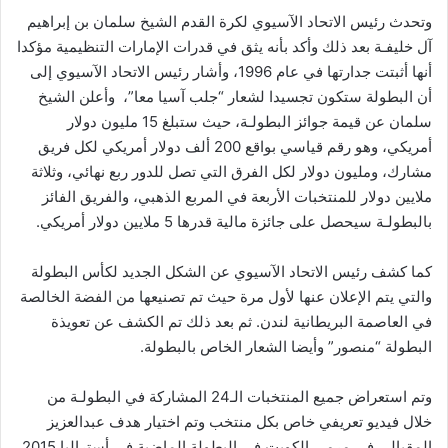
وتحدث رئيس الاتحاد الآسيوي لكرة القدم الشيخ سلمان بن إبراهيم
آل خليفـة بعد ذلك وأكد بأنه يثق في قدرات الإمارات التنظيمية مؤكدا
أنها أثبتت جدارتها في عام 1996، وأشار رئيس الاتحاد الآسيوي إلى
أن البطولة ستكون تجسيدا لشعار “جلب آسيا معا”، وأعلن الشيخ
سلمان عن قيمة جوائز البطولـة، حيث ستبلغ 15 مليون دولار
أمريكي، وهو رقم قياسي بواقع 200 ألف دولار أمريكي لكل فريق
مشارك، ومليون دولار لكل الفرق التي تصل للدور ربع نهائي، وثلاثة
ملايين دولار للمنتخبات الأربعة في المربع الذهبي، والفريق الفائز
بالبطولـة سيحصل على جائزة مالية قدرها 5 ملايين دولار أمريكي.
كما كشف رئيس الاتحاد الآسيوي عن الشكل الجديد لكأس البطولة
والتي يتم الإعلان عنها لأول مرة حيث تم تصنيعها من الفضة الخالصة
في العاصمة البريطانية لندن. ثم بعد ذلك تم الكشف عن تعويذة
البطولة “منصور” وأيضا الشعار الخاص بالبطولة.
وتم استعراض جميع المنتخبات الـ24 المشاركة في البطولـة من
خلال فيديو تعريفي خاص بكل منتخب وتم اختيار هدف عبدالعزيز
المقبالي في مرمى الكويت في البطولة الماضية في أستراليا 2015