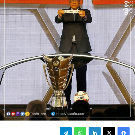
فيسبوك
‫X
لينكدإن
واتساب
تيلقرام