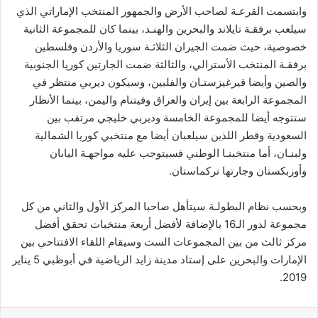
وابتسمت القرعـة لصاحب الأرض والجمهور المنتخب الإماراتي الذي
سيلعب برفقـة تايلاند والبحرين والهنـد، بينما كان للمجموعة الثانية
خصوصية، حيث ضمت الجيران الثلاثـة سوريا والأردن وفلسطين
برفقـة المنتخب الأسترالي، والثالثة ضمت الجارتين كوريا الجنوبية
والصين وأيضا قيرغيزستـان والفلبين، وسيكون ديربي منتظر في
المجموعة الرابعة بين إيران والعراق وفيتنام واليمن، بينما الأنظار
ستتوجه أيضا للمجموعة الخامسة وديربي خليجي مرتقب بين
السعودية وقطر اللذين سيلعبان أيضا مع منتخبي كوريا الشمالية
ولبنـان، أما منتخبنـا الوطني فسيتوجب عليه مواجهـة اليابان
وأوزبكستان وجارتها تركماستان.
وبحسب نظام البطولـة سيتأهل صاحبا المركز الأول والثاني من كل
مجموعة لدور الـ16 بالإضافة لأفضل أربعة منتخبات تحقق أفضل
مركز ثالث من بين المجموعات الست وسيقام اللقاء الافتتاحي بين
الإمارات والبحرين على إستاد مدينة زايد الرياضية في أبوظبي 5 يناير
2019.