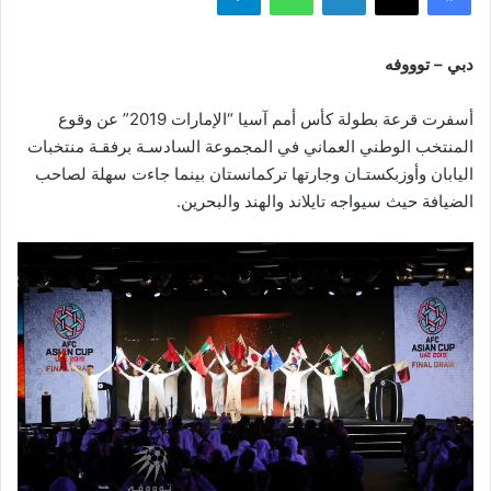
دبي – توووفه
أسفرت قرعة بطولة كأس أمم آسيا “الإمارات 2019” عن وقوع
المنتخب الوطني العماني في المجموعة السادسـة برفقـة منتخبات
اليابان وأوزبكستـان وجارتها تركمانستان بينما جاءت سهلة لصاحب
الضيافة حيث سيواجه تايلاند والهند والبحرين.