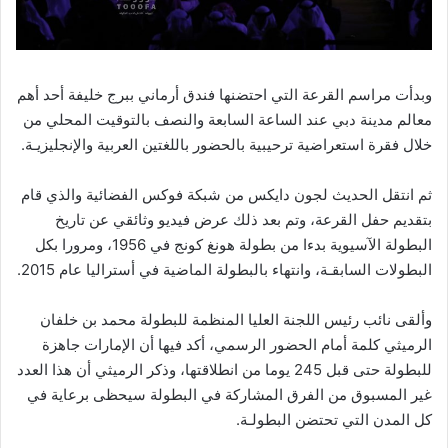
وبدأت مراسم القرعة التي احتضنها فندق أرماني ببرج خليفة أحد أهم
معالم مدينة دبي عند الساعة السابعة والنصف بالتوقيت المحلي من
خلال فقرة استعراضية ترحيبية بالحضور باللغتين العربية والإنجليزيـة.
ثم انتقل الحديث لجون دايكس من شبكة فوكس الفضائية والذي قام
بتقديم حفل القرعة، وتم بعد ذلك عرض فيديو وثائقي عن تاريخ
البطولة الآسيوية بدءا من بطولة هونغ كونج في 1956، ومرورا بكل
البطولات السابقـة، وانتهاء بالبطولة الماضية في أستراليا عام 2015.
وألقى نائب رئيس اللجنة العليا المنظمة للبطولة محمد بن خلفان
الرميثي كلمة أمام الحضور الرسمي، أكد فيها أن الإمارات جاهزة
للبطولة حتى قبل 245 يوما من انطلاقتها، وذكر الرميثي أن هذا العدد
غير المسبوق من الفرق المشاركة في البطولة سيحظى برعاية في
كل المدن التي تحتضن البطولـة.